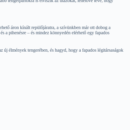
b tengerpartokra is elviszik az utazókat, lehetővé téve, hogy
rhető áron kínált repülőjáratra, a szívünkben már ott dobog a
ra és a pihenésre – és mindez könnyedén elérhető egy fapados
az új élmények tengerében, és hagyd, hogy a fapados légitársaságok