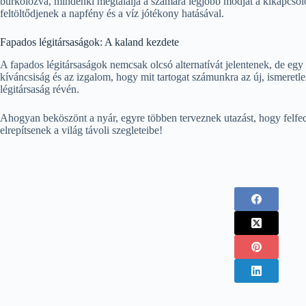
burkolózva, mindenki megtalálja a számára legjobb módját a kikapcsoló
feltöltődjenek a napfény és a víz jótékony hatásával.
Fapados légitársaságok: A kaland kezdete
A fapados légitársaságok nemcsak olcsó alternatívát jelentenek, de egy 
kíváncsiság és az izgalom, hogy mit tartogat számunkra az új, ismeretl
légitársaság révén.
Ahogyan beköszönt a nyár, egyre többen terveznek utazást, hogy felfed
elrepítsenek a világ távoli szegleteibe!