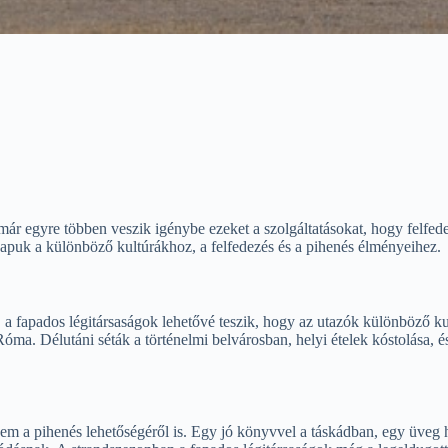
 már egyre többen veszik igénybe ezeket a szolgáltatásokat, hogy felfe
apuk a különböző kultúrákhoz, a felfedezés és a pihenés élményeihez.
 a fapados légitársaságok lehetővé teszik, hogy az utazók különböző k
óma. Délutáni séták a történelmi belvárosban, helyi ételek kóstolása, é
em a pihenés lehetőségéről is. Egy jó könyvvel a táskádban, egy üveg h