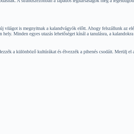
dásnak. A strandszezonban a fapados légitársaságok még a legeldugottab
új világot is megnyitnak a kalandvágyók előtt. Ahogy felszállunk az elé
en hely. Minden egyes utazás lehetőséget kínál a tanulásra, a kalandok
ezzék a különböző kultúrákat és élvezzék a pihenés csodáit. Merülj el 