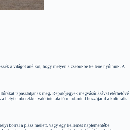
dezzék a világot anélkül, hogy mélyen a zsebükbe kellene nyúlniuk. A
ultúrákat tapasztaljanak meg. Repülőjegyek megvásárlásával elérhetővé
s a helyi emberekkel való interakció mind-mind hozzájárul a kulturális
elyi borral a plázs mellett, vagy egy kellemes naplementébe