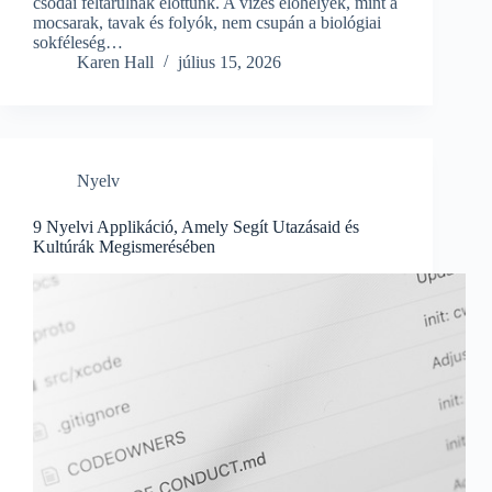
csodái feltárulnak előttünk. A vizes élőhelyek, mint a
mocsarak, tavak és folyók, nem csupán a biológiai
sokféleség…
Karen Hall
július 15, 2026
Nyelv
9 Nyelvi Applikáció, Amely Segít Utazásaid és
Kultúrák Megismerésében