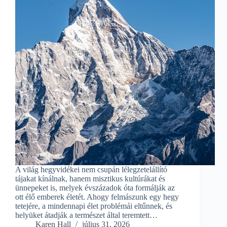
A világ hegyvidékei nem csupán lélegzetelállító
tájakat kínálnak, hanem misztikus kultúrákat és
ünnepeket is, melyek évszázadok óta formálják az
ott élő emberek életét. Ahogy felmászunk egy hegy
tetejére, a mindennapi élet problémái eltűnnek, és
helyüket átadják a természet által teremtett…
Karen Hall
július 31, 2026