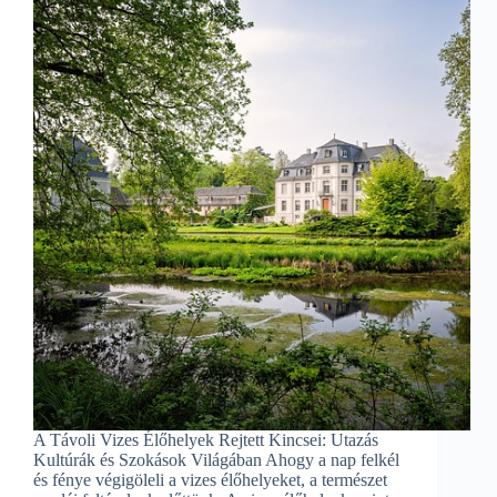
A Távoli Vizes Élőhelyek Rejtett Kincsei: Utazás
Kultúrák és Szokások Világában Ahogy a nap felkél
és fénye végigöleli a vizes élőhelyeket, a természet