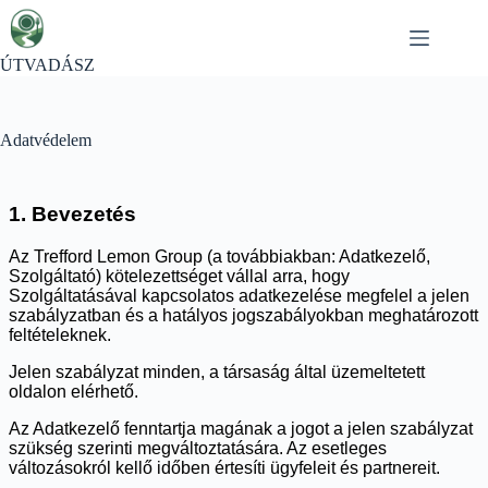
Skip
to
content
ÚTVADÁSZ
Adatvédelem