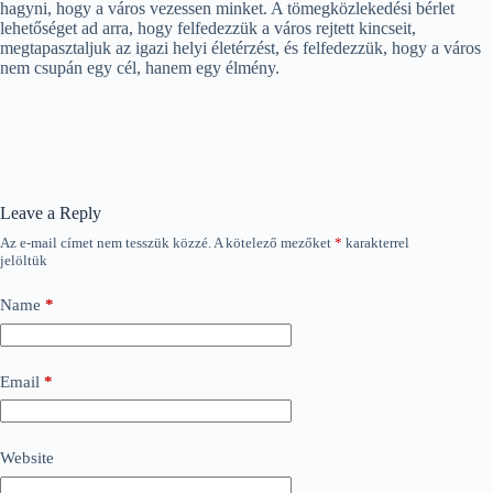
hagyni, hogy a város vezessen minket. A tömegközlekedési bérlet
lehetőséget ad arra, hogy felfedezzük a város rejtett kincseit,
megtapasztaljuk az igazi helyi életérzést, és felfedezzük, hogy a város
nem csupán egy cél, hanem egy élmény.
Leave a Reply
Az e-mail címet nem tesszük közzé.
A kötelező mezőket
*
karakterrel
jelöltük
Name
*
Email
*
Website