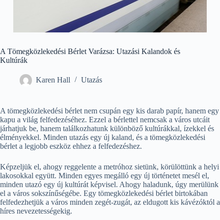
A Tömegközlekedési Bérlet Varázsa: Utazási Kalandok és
Kultúrák
Karen Hall
Utazás
A tömegközlekedési bérlet nem csupán egy kis darab papír, hanem egy
kapu a világ felfedezéséhez. Ezzel a bérlettel nemcsak a város utcáit
járhatjuk be, hanem találkozhatunk különböző kultúrákkal, ízekkel és
élményekkel. Minden utazás egy új kaland, és a tömegközlekedési
bérlet a legjobb eszköz ehhez a felfedezéshez.
Képzeljük el, ahogy reggelente a metróhoz sietünk, körülöttünk a helyi
lakosokkal együtt. Minden egyes megálló egy új történetet mesél el,
minden utazó egy új kultúrát képvisel. Ahogy haladunk, úgy merülünk
el a város sokszínűségébe. Egy tömegközlekedési bérlet birtokában
felfedezhetjük a város minden zegét-zugát, az eldugott kis kávézóktól a
híres nevezetességekig.