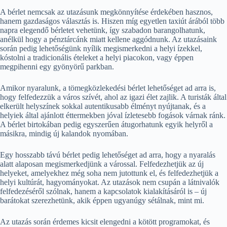
A bérlet nemcsak az utazásunk megkönnyítése érdekében hasznos,
hanem gazdaságos választás is. Hiszen míg egyetlen taxiút árából több
napra elegendő bérletet vehetünk, így szabadon barangolhatunk,
anélkül hogy a pénztárcánk miatt kellene aggódnunk. Az utazásaink
során pedig lehetőségünk nyílik megismerkedni a helyi ízekkel,
kóstolni a tradicionális ételeket a helyi piacokon, vagy éppen
megpihenni egy gyönyörű parkban.
Amikor nyaralunk, a tömegközlekedési bérlet lehetőséget ad arra is,
hogy felfedezzük a város szívét, ahol az igazi élet zajlik. A turisták által
elkerült helyszínek sokkal autentikusabb élményt nyújtanak, és a
helyiek által ajánlott éttermekben jóval ízletesebb fogások várnak ránk.
A bérlet birtokában pedig egyszerűen átugorhatunk egyik helyről a
másikra, mindig új kalandok nyomában.
Egy hosszabb távú bérlet pedig lehetőséget ad arra, hogy a nyaralás
alatt alaposan megismerkedjünk a várossal. Felfedezhetjük az új
helyeket, amelyekhez még soha nem jutottunk el, és felfedezhetjük a
helyi kultúrát, hagyományokat. Az utazások nem csupán a látnivalók
felfedezéséről szólnak, hanem a kapcsolatok kialakításáról is – új
barátokat szerezhetünk, akik éppen ugyanúgy sétálnak, mint mi.
Az utazás során érdemes kicsit elengedni a kötött programokat, és