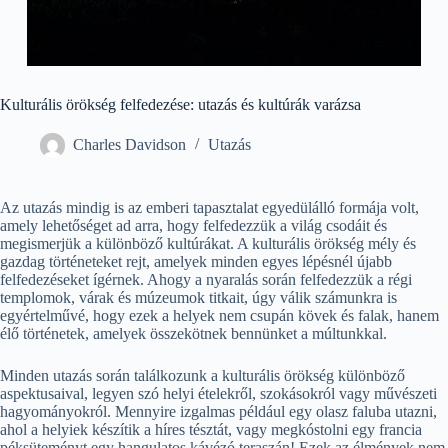
Kulturális örökség felfedezése: utazás és kultúrák varázsa
Charles Davidson
Utazás
Az utazás mindig is az emberi tapasztalat egyedülálló formája volt,
amely lehetőséget ad arra, hogy felfedezzük a világ csodáit és
megismerjük a különböző kultúrákat. A kulturális örökség mély és
gazdag történeteket rejt, amelyek minden egyes lépésnél újabb
felfedezéseket ígérnek. Ahogy a nyaralás során felfedezzük a régi
templomok, várak és múzeumok titkait, úgy válik számunkra is
egyértelművé, hogy ezek a helyek nem csupán kövek és falak, hanem
élő történetek, amelyek összekötnek bennünket a múltunkkal.
Minden utazás során találkozunk a kulturális örökség különböző
aspektusaival, legyen szó helyi ételekről, szokásokról vagy művészeti
hagyományokról. Mennyire izgalmas például egy olasz faluba utazni,
ahol a helyiek készítik a híres tésztát, vagy megkóstolni egy francia
péksüteményt egy hangulatos kávézó teraszán! Ezek az élmények nem