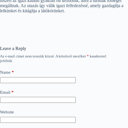
hiszen az igazi kaland gyakran ott kezdődik, ahol a turisták tömegei
megállnak. Az utazás így válik igazi felfedezéssé, amely gazdagítja a
lelkünket és kitágítja a látókörünket.
Leave a Reply
Az e-mail címet nem tesszük közzé.
A kötelező mezőket
*
karakterrel
jelöltük
Name
*
Email
*
Website