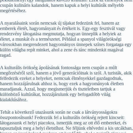
csupán kulináris kalandok, hanem kapuk a helyi kultúrák mélyebb
megértéséhez.
A nyaralásaink során nemcsak új tájakat fedezünk fel, hanem az
emberek életét, hagyományait és értékeit is. Egy-egy fesztivál vagy
rendezvény látogatása megmutatja, hogyan ünneplik a helyiek az
életet, a munkát és a természetet. Például a spanyol világörökségi
városokban megrendezett hagyományos ünnepek színes forgataga egy
külön világba repít minket, ahol a zene és tánc mindenkit magával
ragad.
A kulturális örökség ápolásának fontossága nem csupán a múlt
megőrzéséről szól, hanem a jövő generációinak is szól. A turisták, akik
felfedezik ezeket a helyeket, nemcsak élményekkel gazdagodnak,
hanem hozzájárulnak ahhoz is, hogy ezek a hagyományok életben
maradjanak. Azzal, hogy megismerjük és tiszteletben tartjuk a
különböző kultúrákat, hozzájárulunk egy befogadóbb világ
kialakításához.
Tehát a következő utazásunk során ne csak a látványosságokra
összpontosítsunk! Fedezzük fel a kulturális örökség rejtett kincseit:
látogassunk el helyi piacokra, ismerjük meg az ott élő embereket, és
tapasztaljuk meg a helyi életstílust. Ne féljünk eltévedni a kis utcákban,