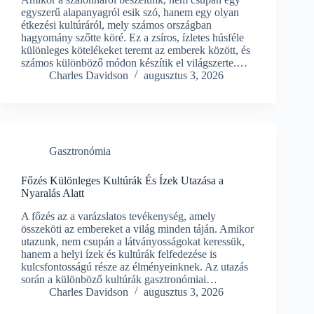
egyszerű alapanyagról esik szó, hanem egy olyan
étkezési kultúráról, mely számos országban
hagyomány szőtte köré. Ez a zsíros, ízletes húsféle
különleges kötelékeket teremt az emberek között, és
számos különböző módon készítik el világszerte.…
Charles Davidson
augusztus 3, 2026
Gasztronómia
Főzés Különleges Kultúrák És Ízek Utazása a
Nyaralás Alatt
A főzés az a varázslatos tevékenység, amely
összeköti az embereket a világ minden táján. Amikor
utazunk, nem csupán a látványosságokat keressük,
hanem a helyi ízek és kultúrák felfedezése is
kulcsfontosságú része az élményeinknek. Az utazás
során a különböző kultúrák gasztronómiai…
Charles Davidson
augusztus 3, 2026