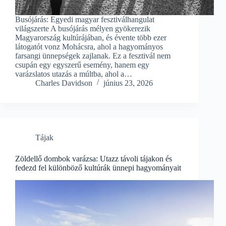
Busójárás: Egyedi magyar fesztiválhangulat
világszerte A busójárás mélyen gyökerezik
Magyarország kultúrájában, és évente több ezer
látogatót vonz Mohácsra, ahol a hagyományos
farsangi ünnepségek zajlanak. Ez a fesztivál nem
csupán egy egyszerű esemény, hanem egy
varázslatos utazás a múltba, ahol a…
Charles Davidson
június 23, 2026
Tájak
Zöldellő dombok varázsa: Utazz távoli tájakon és
fedezd fel különböző kultúrák ünnepi hagyományait