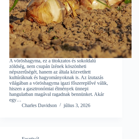
A vöröshagyma, ez a titokzatos és sokoldalú
zöldség, nem csupán ízének köszönheti
népszerűségét, hanem az általa közvetített
kultúráknak és hagyományoknak is. Az ízutazás
világában a vöröshagyma igazi főszereplővé válik,
hiszen a gasztronómiai élmények ünnepi
hangulatban magával ragadnak bennünket. Akár
egy…
Charles Davidson
július 3, 2026
Fesztivál