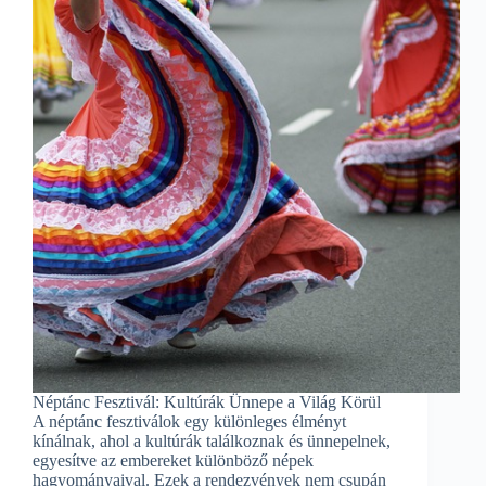
Néptánc Fesztivál: Kultúrák Ünnepe a Világ Körül
A néptánc fesztiválok egy különleges élményt
kínálnak, ahol a kultúrák találkoznak és ünnepelnek,
egyesítve az embereket különböző népek
hagyományaival. Ezek a rendezvények nem csupán