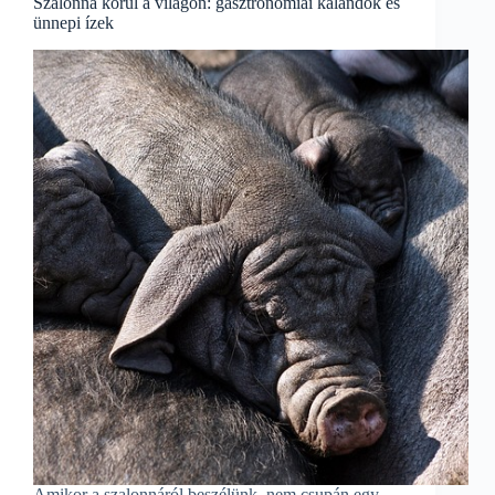
Szalonna körül a világon: gasztronómiai kalandok és
ünnepi ízek
Amikor a szalonnáról beszélünk, nem csupán egy