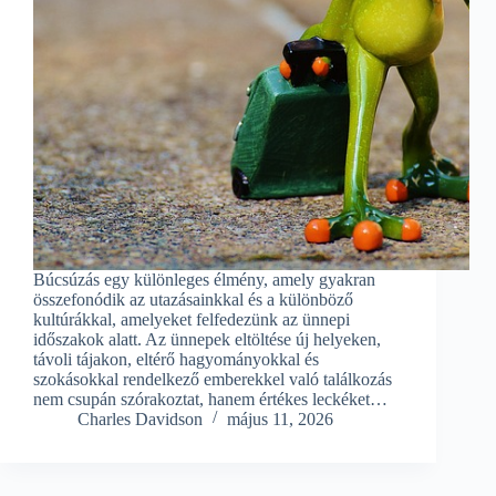
Búcsúzás egy különleges élmény, amely gyakran
összefonódik az utazásainkkal és a különböző
kultúrákkal, amelyeket felfedezünk az ünnepi
időszakok alatt. Az ünnepek eltöltése új helyeken,
távoli tájakon, eltérő hagyományokkal és
szokásokkal rendelkező emberekkel való találkozás
nem csupán szórakoztat, hanem értékes leckéket…
Charles Davidson
május 11, 2026