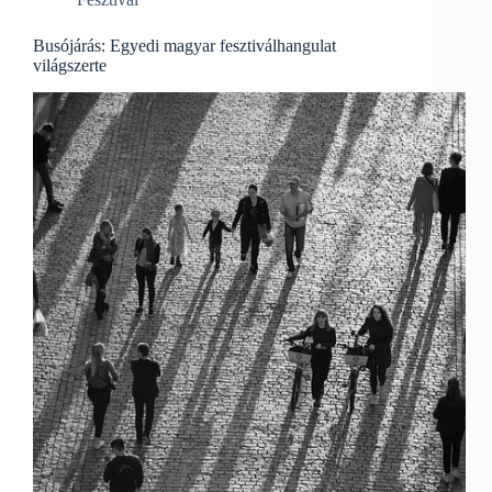
Busójárás: Egyedi magyar fesztiválhangulat
világszerte