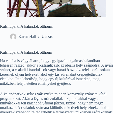
Kalandpark: A kalandok otthona.
Karen Hall
Utazás
Kalandpark: A kalandok otthona
Ha valaha is vágytál arra, hogy egy igazán izgalmas kalandban
lehessen részed, akkor a
kalandpark
az ideális hely számodra! A nyári
szünet, a családi kirándulások vagy baráti összejövetelek során sokan
keresnek olyan helyeket, ahol egy kis adrenalint csepegtethetnek
életükbe. Itt a lehetőség, hogy egy új kultúrával ismerkedj meg,
miközben felejthetetlen élményeket gyűjtesz.
A kalandparkok színes választéka minden korosztály számára kínál
programokat. Akár a légies mászófallal, a zipline-akkal vagy a
kihívásokkal teli kalandpályákkal játszol, biztos, hogy nem fogsz
unatkozni. A családok számára különösen kedvelt helyszínek, ahol a
gyerekek szabadon felfedezhetik a természetet, miközben szórakoznak.