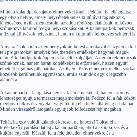
Minden kalandpark sajátos élményeket kínál. Például, ha ellátogatsz
egy olyan helyre, amely helyi ételekkel és kultúrával foglalkozik,
lehetőséged nyílik megkóstolni az adott régió specialitásait, miközben
szórakozva tanulod meg a helyi szokásokat. A kalandparkok nemcsak
a fizikai kihívások helyszínei, hanem a kulturális felfedezés színterei is.
A nyaralások során az ember gyakran keresi a mókával és izgalmakkal
teli programokat, amelyek felejthetetlen emlékeket hagynak maguk
után. A kalandparkok éppen ezt a célt szolgálják. Az emberek nemcsak
szórakoznak, hanem baráti kötelékeket is erősítenek, hiszen együtt
élnek át izgalmas pillanatokat. Az ilyen közös élmények mellett sokkal
közelebb kerülhetünk egymáshoz, ami a szünidők egyik legszebb
ajándéka.
A kalandparkok látogatása nemcsak élményeket ad, hanem számos
lehetőséget nyújt a természet megismerésére is. Fedezd fel a fák között
megbúvó titkos ösvényeket vagy merülj el a helyi állatvilág csodáiban.
Minden visszatérő látogatás egy újabb felfedezést rejt magában!
Tehát, ha egy valódi kalandot keresel, ne habozz! Töltsd el a
következő nyaralásodat egy kalandparkban, ahol a szórakozás és a
kultúra egyesül. Készülj fel a felejthetetlen élményekre és a