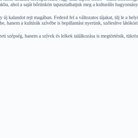
nkba, ahol a saját bőrünkön tapasztalhatjuk meg a kulturális hagyomán
új kalandot rejt magában. Fedezd fel a változatos tájakat, ülj le a helyi
 be, hanem a kultúrák szívébe is bepillantást nyerünk, szélesítve látókö
i szépség, hanem a szívek és lelkek találkozása is megtörténik, tükrözve 