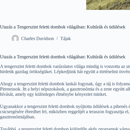
Utazás a Tengerszint feletti dombok világában: Kultúrák és üdülések
Charles Davidson
Tájak
Utazás a Tengerszint feletti dombok világában: Kultúrák és üdülések
A tengerszint feletti dombok varázslatos világa mindig is vonzotta az 
hirdetik gazdag örökségüket. Lépkedjünk hát együtt a történelmi ösvén
Ahogy a tengerszint feletti dombok lankái fogynak, úgy a táj is folyam
Pireneusok. Itt a helyi népszokások, a gasztronómia és a zene együtt a
hívását, amely egy különleges élménybe kényeztet minket.
Ugyanakkor a tengerszint feletti dombok nyújtotta üdülések a pihenés és
csicsergésére ébredhet fel, miközben reggelijét a teraszon fogyasztja el,
gasztronómiájában.
Továbbá, a tengerszint feletti dombon különféle aktív programok várnak 