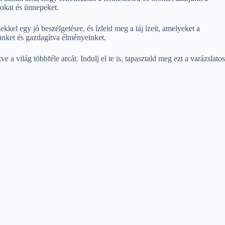
yokat és ünnepeket.
ekkel egy jó beszélgetésre, és ízleld meg a táj ízeit, amelyeket a
rünket és gazdagítva élményeinket.
a világ többféle arcát. Indulj el te is, tapasztald meg ezt a varázslatos