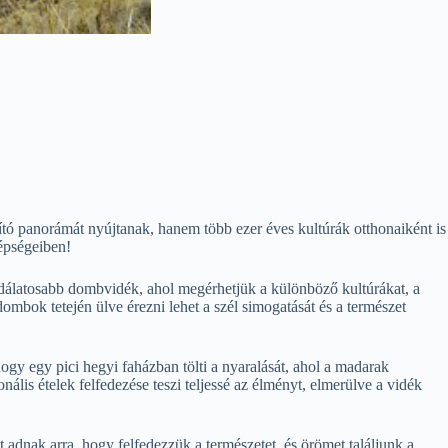
lító panorámát nyújtanak, hanem több ezer éves kultúrák otthonaiként is
zépségeiben!
sodálatosabb dombvidék, ahol megérhetjük a különböző kultúrákat, a
mbok tetején ülve érezni lehet a szél simogatását és a természet
ogy egy pici hegyi faházban tölti a nyaralását, ahol a madarak
nális ételek felfedezése teszi teljessé az élményt, elmerülve a vidék
 adnak arra, hogy felfedezzük a természetet, és örömet találjunk a