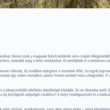
utazókat, hiszen ezek a magasan fekvő területek nem csupán lélegzetelál
yeken, ismerjük meg a helyi szokásokat, és merüljünk el a természet s
atosan változik, új csodákat rejtegetve a szemünk előtt. Az egyik legc
lkotnak egy színes mozaikot, amely évente ezreket vonz a hegyekbe. A do
 a kikapcsolódás tökéletes lehetőségét kínálják. Ki ne álmodna arról, h
 a táj lenyűgöző szépségét csodálva? A helyi vendégszeretet és a tradicio
ránk: túrázás, kerékpározás, vagy akár alpesi síelés – mind lehetőséget