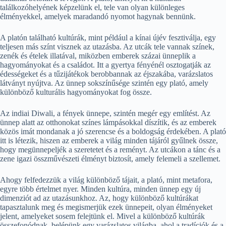
találkozóhelyének képzelünk el, tele van olyan különleges
élményekkel, amelyek maradandó nyomot hagynak bennünk.
A platón található kultúrák, mint például a kínai újév fesztiválja, egy
teljesen más színt visznek az utazásba. Az utcák tele vannak színek,
zenék és ételek illatával, miközben emberek százai ünneplik a
hagyományokat és a családot. Itt a gyertya fényénél osztogatják az
édességeket és a tűzijátékok berobbannak az éjszakába, varázslatos
látványt nyújtva. Az ünnep sokszínűsége szintén egy plató, amely
különböző kulturális hagyományokat fog össze.
Az indiai Diwali, a fények ünnepe, szintén megér egy említést. Az
ünnep alatt az otthonokat színes lámpásokkal díszítik, és az emberek
közös imát mondanak a jó szerencse és a boldogság érdekében. A plató
itt is létezik, hiszen az emberek a világ minden tájáról gyűlnek össze,
hogy megünnepeljék a szeretetet és a reményt. Az utcákon a tánc és a
zene igazi összművészeti élményt biztosít, amely felemeli a szellemet.
Ahogy felfedezzük a világ különböző tájait, a plató, mint metafora,
egyre több értelmet nyer. Minden kultúra, minden ünnep egy új
dimenziót ad az utazásunkhoz. Az, hogy különböző kultúrákat
tapasztalunk meg és megismerjük ezek ünnepeit, olyan élményeket
jelent, amelyeket sosem felejtünk el. Mivel a különböző kultúrák
összefonódnak, belépünk egy varázslatos világba, ahol a tradíciók és a