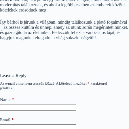
modernitás találkoznak, és ahol a legtöbb esetben az emberek közötti
kötelékek erősödnek meg.
Így bárhol is járunk a világban, mindig találkozunk a plató fogalmával
– az összes kultúra és ünnep, amely az utunk során megérintett minket,
és gazdagította az életünket. Fedezzük fel ezt a varázslatos tájat, és
hagyjuk magunkat elragadni a világ sokszínűségétől!
Leave a Reply
Az e-mail címet nem tesszük közzé.
A kötelező mezőket
*
karakterrel
jelöltük
Name
*
Email
*