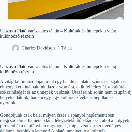
Utazás a Plató varázslatos tájain – Kultúrák és ünnepek a világ
különböző részein
Charles Davidson
Tájak
Utazás a Plató varázslatos tájain – Kultúrák és ünnepek a világ
különböző részein
A világ különböző tájai, mint egy hatalmas plató, színes és izgalmas
élményeket kínálnak mindazok számára, akik felfedeznék a kultúrák
sokszínűségét és az ünnepek varázsát. Utazásaink során nem csupán új
helyeket látunk, hanem egy-egy kultúra szívébe is bepillantást
nyerünk.
Gondoljunk csak bele, milyen érzés a spanyol naplementében
megcsodálni a flamenco tánc lélegzetelállító előadását, ahol a hölgyek
piros ruhái a napfényben ragyognak, míg a zenekar szenvedélyes
dallamai betöltik a levegőt! A plató, amelyet itt a kultúrák