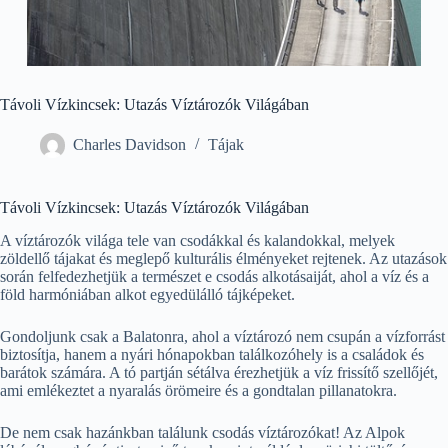
Távoli Vízkincsek: Utazás Víztározók Világában
Charles Davidson
Tájak
Távoli Vízkincsek: Utazás Víztározók Világában
A víztározók világa tele van csodákkal és kalandokkal, melyek
zöldellő tájakat és meglepő kulturális élményeket rejtenek. Az utazások
során felfedezhetjük a természet e csodás alkotásaiját, ahol a víz és a
föld harmóniában alkot egyedülálló tájképeket.
Gondoljunk csak a Balatonra, ahol a víztározó nem csupán a vízforrást
biztosítja, hanem a nyári hónapokban találkozóhely is a családok és
barátok számára. A tó partján sétálva érezhetjük a víz frissítő szellőjét,
ami emlékeztet a nyaralás örömeire és a gondtalan pillanatokra.
De nem csak hazánkban találunk csodás víztározókat! Az Alpok