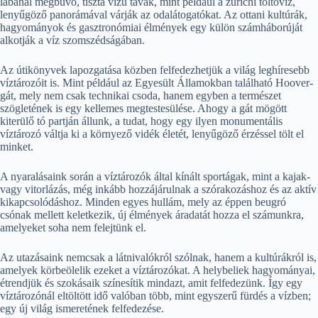
lábánál megbúvó, tiszta vizű tavak, mint például a zürichi töltővíz,
lenyűgöző panorámával várják az odalátogatókat. Az ottani kultúrák,
hagyományok és gasztronómiai élmények egy külön számháborúját
alkotják a víz szomszédságában.
Az útikönyvek lapozgatása közben felfedezhetjük a világ leghíresebb
víztározóit is. Mint például az Egyesült Államokban található Hoover-
gát, mely nem csak technikai csoda, hanem egyben a természet
szögletének is egy kellemes megtestesülése. Ahogy a gát mögött
kiterülő tó partján állunk, a tudat, hogy egy ilyen monumentális
víztározó váltja ki a környező vidék életét, lenyűgöző érzéssel tölt el
minket.
A nyaralásaink során a víztározók által kínált sportágak, mint a kajak-
vagy vitorlázás, még inkább hozzájárulnak a szórakozáshoz és az aktív
kikapcsolódáshoz. Minden egyes hullám, mely az éppen beugró
csónak mellett keletkezik, új élmények áradatát hozza el számunkra,
amelyeket soha nem felejtünk el.
Az utazásaink nemcsak a látnivalókról szólnak, hanem a kultúrákról is,
amelyek körbeölelik ezeket a víztározókat. A helybeliek hagyományai,
étrendjük és szokásaik színesítik mindazt, amit felfedezünk. Így egy
víztározónál eltöltött idő valóban több, mint egyszerű fürdés a vízben;
egy új világ ismeretének felfedezése.