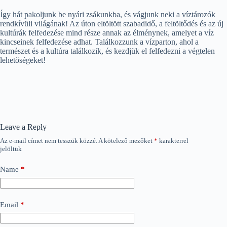
Így hát pakoljunk be nyári zsákunkba, és vágjunk neki a víztározók
rendkívüli világának! Az úton eltöltött szabadidő, a feltöltődés és az új
kultúrák felfedezése mind része annak az élménynek, amelyet a víz
kincseinek felfedezése adhat. Találkozzunk a vízparton, ahol a
természet és a kultúra találkozik, és kezdjük el felfedezni a végtelen
lehetőségeket!
Leave a Reply
Az e-mail címet nem tesszük közzé.
A kötelező mezőket
*
karakterrel
jelöltük
Name
*
Email
*