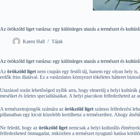
Az örökzöld liget varázsa: egy különleges utazás a természet és kultúr
Karen Hall
Tájak
Az örökzöld liget varázsa: egy különleges utazás a természet és kultúr
Az
örökzöld liget
nem csupán egy festői táj, hanem egy olyan hely is, a
erdők friss illatával. Ez a varázslatos környezet tökéletes hátteret bizto
Utazásod során lehetőséged nyílik arra, hogy elmerülj a helyi kultúrá
meséiket és ízletes specialitásaikat. A helyi piacokon felfedezheted az a
A természetrajongók számára az
örökzöld liget
számos felfedezési lehe
pillanatban egy kicsit közelebb kerülhetsz a természethez. Ahogy átsétál
Ne feledd, hogy az
örökzöld liget
nemcsak a helyi kulturális élményekrő
felfedezheted önmagadat, miközben a természet nyugtató hatása körülöl