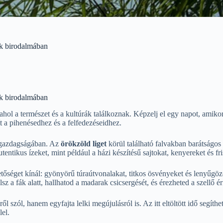
ák birodalmában
ák birodalmában
hol a természet és a kultúrák találkoznak. Képzelj el egy napot, amikor
sít a pihenésedhez és a felfedezéseidhez.
k gazdagságában. Az
örökzöld liget
körül található falvakban barátságos
utentikus ízeket, mint például a házi készítésű sajtokat, kenyereket és f
tőséget kínál: gyönyörű túraútvonalakat, titkos ösvényeket és lenyűgöz
sz a fák alatt, hallhatod a madarak csicsergését, és érezheted a szellő é
l szól, hanem egyfajta lelki megújulásról is. Az itt eltöltött idő segíth
el.