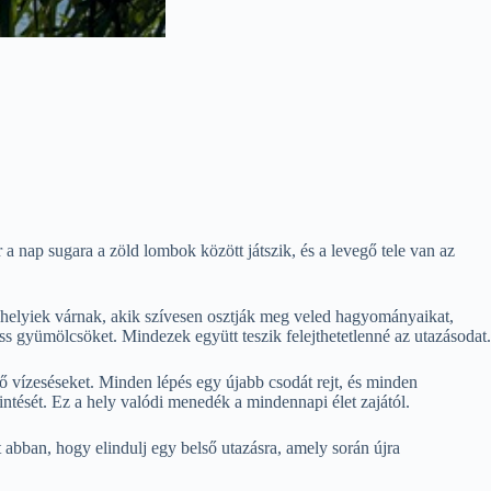
 a nap sugara a zöld lombok között játszik, és a levegő tele van az
 helyiek várnak, akik szívesen osztják meg veled hagyományaikat,
riss gyümölcsöket. Mindezek együtt teszik felejthetetlenné az utazásodat.
ő vízeséseket. Minden lépés egy újabb csodát rejt, és minden
rintését. Ez a hely valódi menedék a mindennapi élet zajától.
et abban, hogy elindulj egy belső utazásra, amely során újra