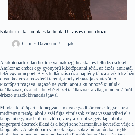
Kikötőparti kalandok és kultúrák: Utazás és ünnep között
Charles Davidson
Tájak
A kikötőparti kalandok tele vannak izgalmakkal és felfedezésekkel.
Amikor az ember egy gyönyörű kikötőpartnál sétál, az érzés, amit átél,
felér egy ünneppel. A víz hullámzása és a napfény tánca a víz felszínén
olyan kedves atmoszférát teremt, amely elragadja az utazót. A
kikötőpart magával ragadó helyszín, ahol a különböző kultúrák
találkoznak, és ahol a helyi élet ízei találkoznak a világ minden tájáról
érkező utazók kíváncsiságával.
Minden kikötőpartnak megvan a maga egyedi története, legyen az a
mediterrán térség, ahol a szél fújta vitorlások színes vászna viheti el a
látogatót egy másik dimenzióba, vagy a karibi szigetvilág, ahol a
tengerparti éttermek illatai és a helyi zene harmonikus keveréke várja a
látogatókat. A kikötőparti városok bája a sokszínű kultúrában rejlik,
ahol a hagyományok és a modern életformák fuzionálnak. Az ízek,