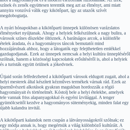
színek és zenék együttesen teremtik meg azt az élményt, ami miatt
annyira vonzóvá válik egy kikötőpart, így az utazók szívét
megdobogtatja.
A nyári hónapokban a kikötőparti ünnepek különösen varázslatos
élményeket nyújtanak. Ahogy a helyiek felkészülnek a nagy bulira, a
városok színes díszekbe öltöznek. A barátságos arcok, a különféle
ételek áradata, és a hagyományos táncok bemutatói mind
hozzájárulnak ahhoz, hogy a látogatók egy felejthetetlen emlékkel
gazdagodjanak. Ezek az ünnepek nemcsak a helyi kultúra ünnepléséről
szólnak, hanem a közösségi kapcsolatok erősítéséről is, ahol a helyiek
és a turisták együtt örülnek a jókedvnek.
Útjaid során felfedezheted a kikötőparti városok eldugott zugait, ahol a
helyi mesterek által készített kézműves termékek várnak rád. Ezek az
iparművészeti alkotások gyakran magukban hordozzák a régió
hagyományait és történelmét. Kóstolj bele a helyi ételekbe, amelyek
tele vannak friss alapanyagokkal és egyéni ízvilággal. A tenger
gyümölcseitől kezdve a hagyományos süteményekig, minden falat egy
újabb kalandra invitál.
A kikötőparti kalandok nem csupán a látványosságokról szólnak; ez
egy módja annak is, hogy megértsük a világ különböző kultúráit. A