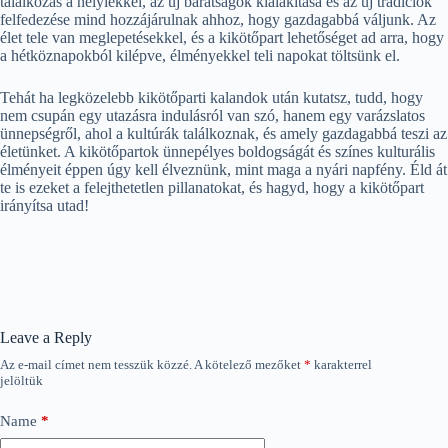
találkozás a helyiekkel, az új barátságok kialakítása és az új tradíciók
felfedezése mind hozzájárulnak ahhoz, hogy gazdagabbá váljunk. Az
élet tele van meglepetésekkel, és a kikötőpart lehetőséget ad arra, hogy
a hétköznapokból kilépve, élményekkel teli napokat töltsünk el.
Tehát ha legközelebb kikötőparti kalandok után kutatsz, tudd, hogy
nem csupán egy utazásra indulásról van szó, hanem egy varázslatos
ünnepségről, ahol a kultúrák találkoznak, és amely gazdagabbá teszi az
életünket. A kikötőpartok ünnepélyes boldogságát és színes kulturális
élményeit éppen úgy kell élveznünk, mint maga a nyári napfény. Éld át
te is ezeket a felejthetetlen pillanatokat, és hagyd, hogy a kikötőpart
irányítsa utad!
Leave a Reply
Az e-mail címet nem tesszük közzé.
A kötelező mezőket
*
karakterrel
jelöltük
Name
*