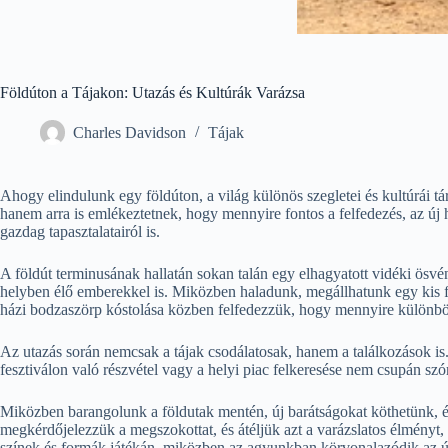
Földúton a Tájakon: Utazás és Kultúrák Varázsa
Charles Davidson
Tájak
Ahogy elindulunk egy földúton, a világ különös szegletei és kultúrái tá
hanem arra is emlékeztetnek, hogy mennyire fontos a felfedezés, az új
gazdag tapasztalatairól is.
A földút terminusának hallatán sokan talán egy elhagyatott vidéki ösv
helyben élő emberekkel is. Miközben haladunk, megállhatunk egy kis f
házi bodzaszörp kóstolása közben felfedezzük, hogy mennyire különbözn
Az utazás során nemcsak a tájak csodálatosak, hanem a találkozások i
fesztiválon való részvétel vagy a helyi piac felkeresése nem csupán szó
Miközben barangolunk a földutak mentén, új barátságokat köthetünk, é
megkérdőjelezzük a megszokottat, és átéljük azt a varázslatos élményt
színek és formák játékán, miközben az agyunkban körvonalazódik az ú