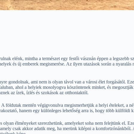
rulnak elénk, mintha a természet egy festői vásznán éppen a legszebb sz
 helyek és új emberek megismerése. Az ilyen utazások során a nyaralás
ényre gondolnak, ami nem is olyan távol van a városi élet forgásától. 
aluban, ahol a helyiek mosolyogva köszöntenek minket, és megosztják 
ek az ízek, ízlés és szokások az otthoniaktól.
s. A földutak mentén végigvonulva megismerhetjük a helyi ételeket, a
rakoztató, hanem egy különleges lehetőség arra is, hogy több külföldi k
s olyan élményeket szerezhetünk, amelyeket soha nem felejtünk el. Eze
, amely csak akkor adatik meg, ha merünk kilépni a komfortzónánkból. 
ticélunk képe.