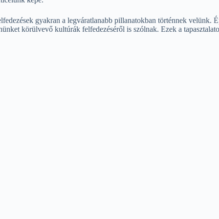
felfedezések gyakran a legváratlanabb pillanatokban történnek velünk.
ket körülvevő kultúrák felfedezéséről is szólnak. Ezek a tapasztalatok