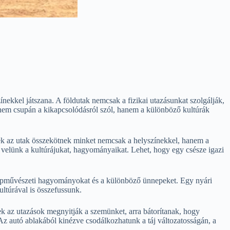
ínekkel játszana. A földutak nemcsak a fizikai utazásunkat szolgálják,
 nem csupán a kikapcsolódásról szól, hanem a különböző kultúrák
Ezek az utak összekötnek minket nemcsak a helyszínekkel, hanem a
velünk a kultúrájukat, hagyományaikat. Lehet, hogy egy csésze igazi
 népművészeti hagyományokat és a különböző ünnepeket. Egy nyári
ultúrával is összefussunk.
k az utazások megnyitják a szemünket, arra bátorítanak, hogy
Az autó ablakából kinézve csodálkozhatunk a táj változatosságán, a