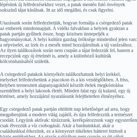
lépésünk új felfedezésekhez vezet, a patak mentén futó ösvények
sokszínű tájat kínálnak. Itt az idő megállni, és csak figyelni.
Utazásunk során felfedezhetjük, hogyan formálja a csörgedező patak
az emberek mindennapjait. A vidéki falvakban a helyiek gyakran a
patak partján gyűlnek össze, hogy közösen ünnepeljék a
hagyományokat. A helyi kultúra gazdag öröksége mindenhol jelen van:
a népviselet, az ízek és a mesék mind hozzájárulnak a táj varázsához.
Az ilyen találkozások során nem csupán a tájat fedezzük fel, hanem a
recepciónk egy új értelmét is, amely a különböző kultúrák
kölcsönhatásából születik.
A csörgedező patakok környékén találkozhatunk helyi ízekkel,
melyeket felfedezhetünk a piacokon és a kis vendéglőkben. A friss,
helyben termesztett alapanyagokból készült ételek megkóstolása
szemlélteti a helyi lakosok életét. Minden falat egy új kaland, egy új
történet, amely hozzájárul nyaralásunk felejthetetlen élményéhez.
Egy csörgedező patak partján eltöltött nap lehetőséget ad arra, hogy
megpihenjünk a modern világ zajától, és újra felfedezzük a természet
csodáit. Legyünk aktívak: túrázzunk, kerékpározzunk vagy egyszerűen
csak élvezzük a víz csobogását. Akár a barátainkkal, akár a
családunkkal érkezünk, ez a környezet tökéletes hátteret biztosít a
közös emlékekhez. Az utazás valójában nem csupán az úti célok