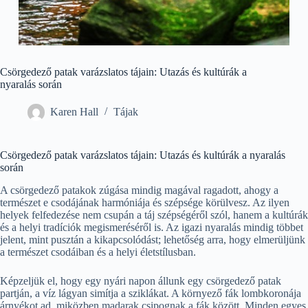
Csörgedező patak varázslatos tájain: Utazás és kultúrák a
nyaralás során
Karen Hall
Tájak
Csörgedező patak varázslatos tájain: Utazás és kultúrák a nyaralás
során
A csörgedező patakok zúgása mindig magával ragadott, ahogy a
természet e csodájának harmóniája és szépsége körülvesz. Az ilyen
helyek felfedezése nem csupán a táj szépségéről szól, hanem a kultúrák
és a helyi tradíciók megismeréséről is. Az igazi nyaralás mindig többet
jelent, mint pusztán a kikapcsolódást; lehetőség arra, hogy elmerüljünk
a természet csodáiban és a helyi életstílusban.
Képzeljük el, hogy egy nyári napon állunk egy csörgedező patak
partján, a víz lágyan simítja a sziklákat. A környező fák lombkoronája
árnyékot ad, miközben madarak csipognak a fák között. Minden egyes