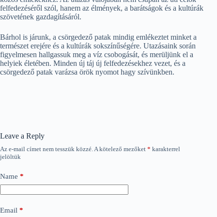
felfedezéséről szól, hanem az élmények, a barátságok és a kultúrák
szövetének gazdagításáról.
Bárhol is járunk, a csörgedező patak mindig emlékeztet minket a
természet erejére és a kultúrák sokszínűségére. Utazásaink során
figyelmesen hallgassuk meg a víz csobogását, és merüljünk el a
helyiek életében. Minden új táj új felfedezésekhez vezet, és a
csörgedező patak varázsa örök nyomot hagy szívünkben.
Leave a Reply
Az e-mail címet nem tesszük közzé.
A kötelező mezőket
*
karakterrel
jelöltük
Name
*
Email
*