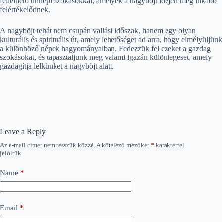
fellelhető ünnepi szokásokkal, amelyek a nagyböjt idején még inkább
felértékelődnek.
A nagyböjt tehát nem csupán vallási időszak, hanem egy olyan
kulturális és spirituális út, amely lehetőséget ad arra, hogy elmélyüljünk
a különböző népek hagyományaiban. Fedezzük fel ezeket a gazdag
szokásokat, és tapasztaljunk meg valami igazán különlegeset, amely
gazdagítja lelkünket a nagyböjt alatt.
Leave a Reply
Az e-mail címet nem tesszük közzé.
A kötelező mezőket
*
karakterrel
jelöltük
Name
*
Email
*