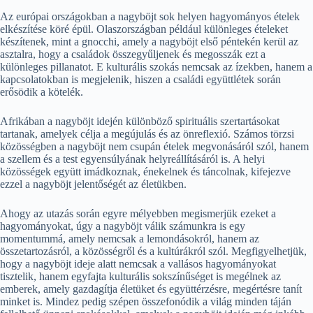
Az európai országokban a nagyböjt sok helyen hagyományos ételek
elkészítése köré épül. Olaszországban például különleges ételeket
készítenek, mint a gnocchi, amely a nagyböjt első péntekén kerül az
asztalra, hogy a családok összegyűljenek és megosszák ezt a
különleges pillanatot. E kulturális szokás nemcsak az ízekben, hanem a
kapcsolatokban is megjelenik, hiszen a családi együttlétek során
erősödik a kötelék.
Afrikában a nagyböjt idején különböző spirituális szertartásokat
tartanak, amelyek célja a megújulás és az önreflexió. Számos törzsi
közösségben a nagyböjt nem csupán ételek megvonásáról szól, hanem
a szellem és a test egyensúlyának helyreállításáról is. A helyi
közösségek együtt imádkoznak, énekelnek és táncolnak, kifejezve
ezzel a nagyböjt jelentőségét az életükben.
Ahogy az utazás során egyre mélyebben megismerjük ezeket a
hagyományokat, úgy a nagyböjt válik számunkra is egy
momentummá, amely nemcsak a lemondásokról, hanem az
összetartozásról, a közösségről és a kultúrákról szól. Megfigyelhetjük,
hogy a nagyböjt ideje alatt nemcsak a vallásos hagyományokat
tisztelik, hanem egyfajta kulturális sokszínűséget is megélnek az
emberek, amely gazdagítja életüket és együttérzésre, megértésre tanít
minket is. Mindez pedig szépen összefonódik a világ minden táján