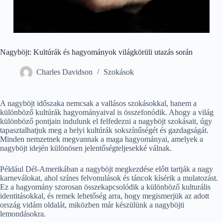
Nagyböjt: Kultúrák és hagyományok világkörüli utazás során
Charles Davidson
Szokások
A nagyböjt időszaka nemcsak a vallásos szokásokkal, hanem a
különböző kultúrák hagyományaival is összefonódik. Ahogy a világ
különböző pontjain indulunk el felfedezni a nagyböjt szokásait, úgy
tapasztalhatjuk meg a helyi kultúrák sokszínűségét és gazdagságát.
Minden nemzetnek megvannak a maga hagyományai, amelyek a
nagyböjt idején különösen jelentőségteljesekké válnak.
Például Dél-Amerikában a nagyböjt megkezdése előtt tartják a nagy
karneválokat, ahol színes felvonulások és táncok kísérik a mulatozást.
Ez a hagyomány szorosan összekapcsolódik a különböző kulturális
identitásokkal, és remek lehetőség arra, hogy megismerjük az adott
ország vidám oldalát, miközben már készülünk a nagyböjti
lemondásokra.