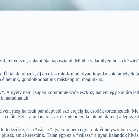
zni, felfedezni, valami újat tapasztalni. Mintha valamilyen belső készt
k. Új tájak, új ízek, új arcok – mind-mind olyan impulzusok, amelyek t
n élhetünk, gondolkodhatunk másképp mi magunk is.
*. A nyelv nem csupán kommunikációs eszköz, hanem egy kultúra lelkéh
sek maradnának.
vén, még ha csak pár alapvető szó erejéig is, csodák történhetnek. M
előtt. Ezek a pillanatok, az őszinte interakciók adják meg a legigazib
 felfedezésre, és a *válasz* gyakran nem egy konkrét helyszínben vagy 
 pluszt, amit kerestünk. Talán épp ez a *válasz* a nyári kalandok hívás