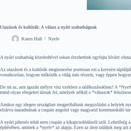
Utazások és kultúrák: A válasz a nyári szabadságnak
Karen Hall
Nyelv
A nyári szabadság közeledtével sokan érezhetünk egyfajta hívást: eluta
Az utazások és a kultúrák megismerése pontosan ezt a keresést tápláljá
vonatkozóan, hogyan működik a világ más részein, vagy éppen hogya
De mi az, ami igazán mélyre visz ezekben a találkozásokban? A *Nyelv
mind olyan rétegeket tárnak fel, amelyek nélkül a *válaszok* felszíne
Amikor egy idegen országban megpróbálunk megszólalni a helyiek nyel
elzárva maradnának a csupán angolul vagy magyarul kommunikáló turista 
A nyári pihenés tehát nem csupán a kikapcsolódásról szól. Lehetőség a
építésében, aminek a *nyelv* az alapja. Ezen az úton találjuk meg azt a