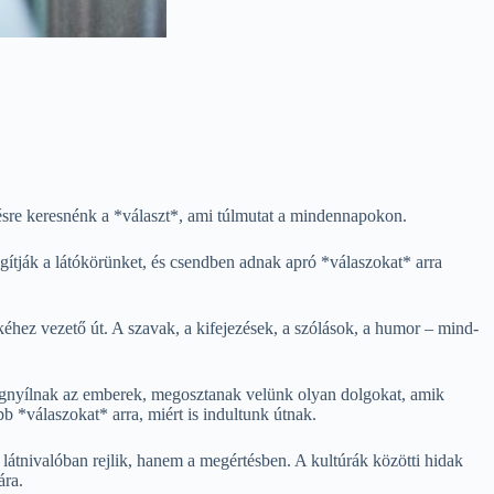
etésre keresnénk a *választ*, ami túlmutat a mindennapokon.
ágítják a látókörünket, és csendben adnak apró *válaszokat* arra
ez vezető út. A szavak, a kifejezések, a szólások, a humor – mind-
egnyílnak az emberek, megosztanak velünk olyan dolgokat, amik
b *válaszokat* arra, miért is indultunk útnak.
látnivalóban rejlik, hanem a megértésben. A kultúrák közötti hidak
ára.