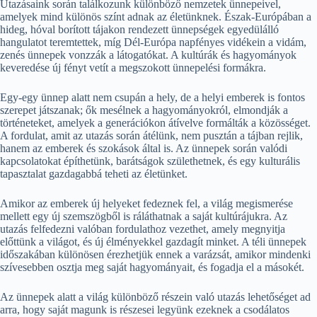
Utazásaink során találkozunk különböző nemzetek ünnepeivel,
amelyek mind különös színt adnak az életünknek. Észak-Európában a
hideg, hóval borított tájakon rendezett ünnepségek egyedülálló
hangulatot teremtettek, míg Dél-Európa napfényes vidékein a vidám,
zenés ünnepek vonzzák a látogatókat. A kultúrák és hagyományok
keveredése új fényt vetít a megszokott ünnepelési formákra.
Egy-egy ünnep alatt nem csupán a hely, de a helyi emberek is fontos
szerepet játszanak; ők mesélnek a hagyományokról, elmondják a
történeteket, amelyek a generációkon átívelve formálták a közösséget.
A fordulat, amit az utazás során átélünk, nem pusztán a tájban rejlik,
hanem az emberek és szokások által is. Az ünnepek során valódi
kapcsolatokat építhetünk, barátságok születhetnek, és egy kulturális
tapasztalat gazdagabbá teheti az életünket.
Amikor az emberek új helyeket fedeznek fel, a világ megismerése
mellett egy új szemszögből is ráláthatnak a saját kultúrájukra. Az
utazás felfedezni valóban fordulathoz vezethet, amely megnyitja
előttünk a világot, és új élményekkel gazdagít minket. A téli ünnepek
időszakában különösen érezhetjük ennek a varázsát, amikor mindenki
szívesebben osztja meg saját hagyományait, és fogadja el a másokét.
Az ünnepek alatt a világ különböző részein való utazás lehetőséget ad
arra, hogy saját magunk is részesei legyünk ezeknek a csodálatos