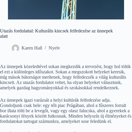
Utazás fordulattal: Kulturális kincsek felfedezése az ünnepek
alatt
Karen Hall
Nyelv
Az ünnepek közeledtével sokan megkezdik a tervezést, hogy hol töltik
el ezt a különleges időszakot. Sokan a megszokott helyeket keresik,
míg mások bátorságot merítenek, hogy felfedezzék a világ kulturális
kincseit. Az utazás fordulatot vehet, ha olyan helyeket választunk,
amelyek gazdag hagyományokkal és szokásokkal rendelkeznek.
Az ünnepek igazi varázsát a helyi kultúrák felfedezése adja.
Gondoljunk csak bele: egy téli piac Prágában, ahol a fűszeres forralt
bor illata tölti be a levegőt, vagy egy olasz falucska, ahol a gyerekek a
karácsonyi fények között futkosnak. Minden helyszín új élményeket és
fordulatokat tartogat számunkra, amelyeket sose feledünk el.