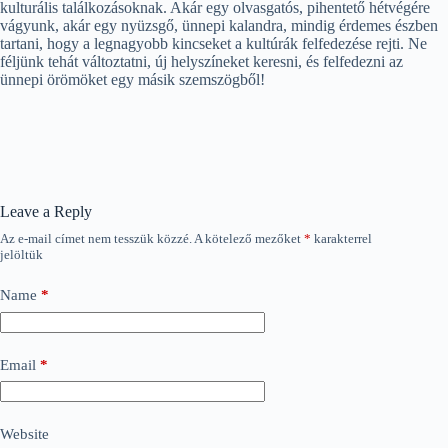
kulturális találkozásoknak. Akár egy olvasgatós, pihentető hétvégére
vágyunk, akár egy nyüzsgő, ünnepi kalandra, mindig érdemes észben
tartani, hogy a legnagyobb kincseket a kultúrák felfedezése rejti. Ne
féljünk tehát változtatni, új helyszíneket keresni, és felfedezni az
ünnepi örömöket egy másik szemszögből!
Leave a Reply
Az e-mail címet nem tesszük közzé.
A kötelező mezőket
*
karakterrel
jelöltük
Name
*
Email
*
Website