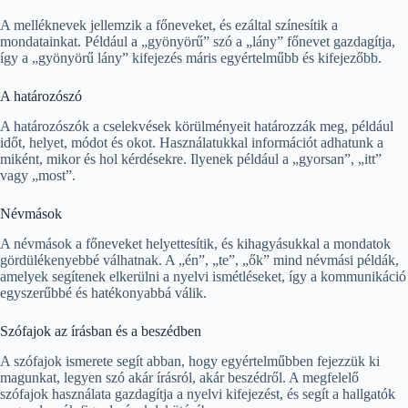
A melléknevek jellemzik a főneveket, és ezáltal színesítik a
mondatainkat. Például a „gyönyörű” szó a „lány” főnevet gazdagítja,
így a „gyönyörű lány” kifejezés máris egyértelműbb és kifejezőbb.
A határozószó
A határozószók a cselekvések körülményeit határozzák meg, például
időt, helyet, módot és okot. Használatukkal információt adhatunk a
miként, mikor és hol kérdésekre. Ilyenek például a „gyorsan”, „itt”
vagy „most”.
Névmások
A névmások a főneveket helyettesítik, és kihagyásukkal a mondatok
gördülékenyebbé válhatnak. A „én”, „te”, „ők” mind névmási példák,
amelyek segítenek elkerülni a nyelvi ismétléseket, így a kommunikáció
egyszerűbbé és hatékonyabbá válik.
Szófajok az írásban és a beszédben
A szófajok ismerete segít abban, hogy egyértelműbben fejezzük ki
magunkat, legyen szó akár írásról, akár beszédről. A megfelelő
szófajok használata gazdagítja a nyelvi kifejezést, és segít a hallgatók