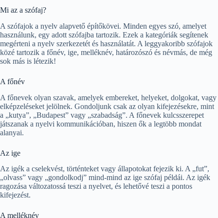
Mi az a szófaj?
A szófajok a nyelv alapvető építőkövei. Minden egyes szó, amelyet
használunk, egy adott szófajba tartozik. Ezek a kategóriák segítenek
megérteni a nyelv szerkezetét és használatát. A leggyakoribb szófajok
közé tartozik a főnév, ige, melléknév, határozószó és névmás, de még
sok más is létezik!
A főnév
A főnevek olyan szavak, amelyek embereket, helyeket, dolgokat, vagy
elképzeléseket jelölnek. Gondoljunk csak az olyan kifejezésekre, mint
a „kutya”, „Budapest” vagy „szabadság”. A főnevek kulcsszerepet
játszanak a nyelvi kommunikációban, hiszen ők a legtöbb mondat
alanyai.
Az ige
Az igék a cselekvést, történteket vagy állapotokat fejezik ki. A „fut”,
„olvass” vagy „gondolkodj” mind-mind az ige szófaj példái. Az igék
ragozása változatossá teszi a nyelvet, és lehetővé teszi a pontos
kifejezést.
A melléknév