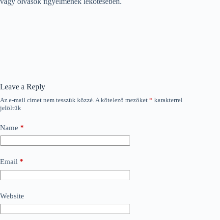
vagy olvasók figyelmének lekötésében.
Leave a Reply
Az e-mail címet nem tesszük közzé.
A kötelező mezőket
*
karakterrel
jelöltük
Name
*
Email
*
Website