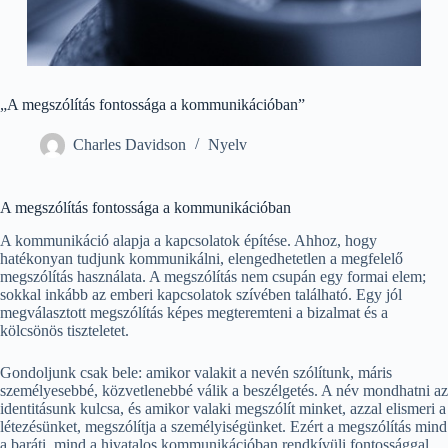
„A megszólítás fontossága a kommunikációban”
Charles Davidson
Nyelv
A megszólítás fontossága a kommunikációban
A kommunikáció alapja a kapcsolatok építése. Ahhoz, hogy
hatékonyan tudjunk kommunikálni, elengedhetetlen a megfelelő
megszólítás használata. A megszólítás nem csupán egy formai elem;
sokkal inkább az emberi kapcsolatok szívében található. Egy jól
megválasztott megszólítás képes megteremteni a bizalmat és a
kölcsönös tiszteletet.
Gondoljunk csak bele: amikor valakit a nevén szólítunk, máris
személyesebbé, közvetlenebbé válik a beszélgetés. A név mondhatni az
identitásunk kulcsa, és amikor valaki megszólít minket, azzal elismeri a
létezésünket, megszólítja a személyiségünket. Ezért a megszólítás mind
a baráti, mind a hivatalos kommunikációban rendkívüli fontossággal