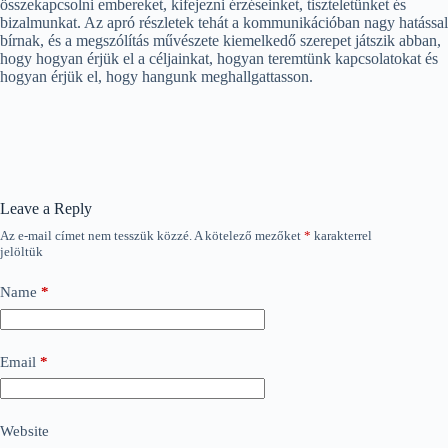
összekapcsolni embereket, kifejezni érzéseinket, tiszteletünket és
bizalmunkat. Az apró részletek tehát a kommunikációban nagy hatással
bírnak, és a megszólítás művészete kiemelkedő szerepet játszik abban,
hogy hogyan érjük el a céljainkat, hogyan teremtünk kapcsolatokat és
hogyan érjük el, hogy hangunk meghallgattasson.
Leave a Reply
Az e-mail címet nem tesszük közzé.
A kötelező mezőket
*
karakterrel
jelöltük
Name
*
Email
*
Website