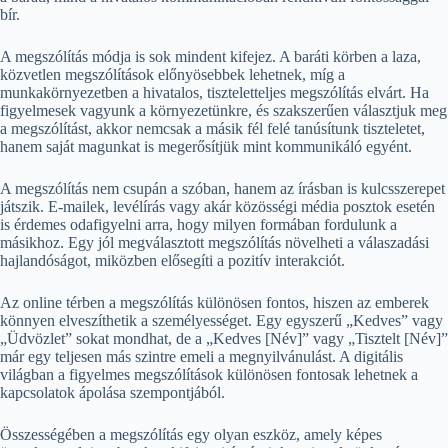
bír.
A megszólítás módja is sok mindent kifejez. A baráti körben a laza,
közvetlen megszólítások előnyösebbek lehetnek, míg a
munkakörnyezetben a hivatalos, tiszteletteljes megszólítás elvárt. Ha
figyelmesek vagyunk a környezetünkre, és szakszerűen választjuk meg
a megszólítást, akkor nemcsak a másik fél felé tanúsítunk tiszteletet,
hanem saját magunkat is megerősítjük mint kommunikáló egyént.
A megszólítás nem csupán a szóban, hanem az írásban is kulcsszerepet
játszik. E-mailek, levélírás vagy akár közösségi média posztok esetén
is érdemes odafigyelni arra, hogy milyen formában fordulunk a
másikhoz. Egy jól megválasztott megszólítás növelheti a válaszadási
hajlandóságot, miközben elősegíti a pozitív interakciót.
Az online térben a megszólítás különösen fontos, hiszen az emberek
könnyen elveszíthetik a személyességet. Egy egyszerű „Kedves” vagy
„Üdvözlet” sokat mondhat, de a „Kedves [Név]” vagy „Tisztelt [Név]”
már egy teljesen más szintre emeli a megnyilvánulást. A digitális
világban a figyelmes megszólítások különösen fontosak lehetnek a
kapcsolatok ápolása szempontjából.
Összességében a megszólítás egy olyan eszköz, amely képes