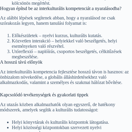
kölcsönös megértést.
Hogyan építsd be az interkulturális kompetenciát a nyaralásodba?
Az alábbi lépések segítenek abban, hogy a nyaralásod ne csak
szórakozás legyen, hanem tanulási folyamat is:
Előkészületek – nyelvi kurzus, kulturális kutatás.
Közvetlen interakció – helyiekkel való beszélgetés, helyi
eseményeken való részvétel.
Utóreflexió – naplóírás, csoportos beszélgetés, célkitűzések
megbeszélése.
A hosszú távú előnyök
Az interkulturális kompetencia fejlesztése hosszú távon is hasznos: az
önbizalom növekedése, a globális álláshirdetésekhez való
alkalmazkodás, valamint a személyes és szakmai hálózat bővítése.
Kapcsolódó tevékenységek és gyakorlati tippek
Az utazás közben alkalmazhatók olyan egyszerű, de hatékony
módszerek, amelyek segítik a kulturális tudatosságot:
Helyi könyvtárak és kulturális központok látogatása.
Helyi közösségi központokban szervezett nyelvi