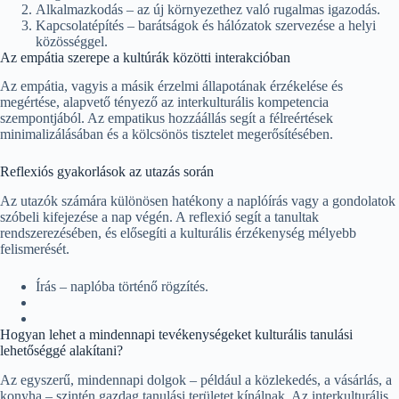
Alkalmazkodás – az új környezethez való rugalmas igazodás.
Kapcsolatépítés – barátságok és hálózatok szervezése a helyi
közösséggel.
Az empátia szerepe a kultúrák közötti interakcióban
Az empátia, vagyis a másik érzelmi állapotának érzékelése és
megértése, alapvető tényező az interkulturális kompetencia
szempontjából. Az empatikus hozzáállás segít a félreértések
minimalizálásában és a kölcsönös tisztelet megerősítésében.
Reflexiós gyakorlások az utazás során
Az utazók számára különösen hatékony a naplóírás vagy a gondolatok
szóbeli kifejezése a nap végén. A reflexió segít a tanultak
rendszerezésében, és elősegíti a kulturális érzékenység mélyebb
felismerését.
Írás – naplóba történő rögzítés.
Hogyan lehet a mindennapi tevékenységeket kulturális tanulási
lehetőséggé alakítani?
Az egyszerű, mindennapi dolgok – például a közlekedés, a vásárlás, a
konyha – szintén gazdag tanulási területet kínálnak. Az interkulturális