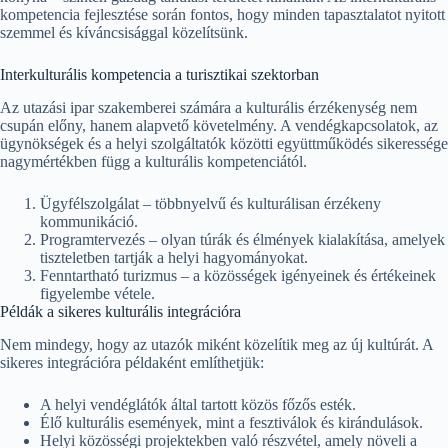
kompetencia fejlesztése során fontos, hogy minden tapasztalatot nyitott
szemmel és kíváncsisággal közelítsünk.
Interkulturális kompetencia a turisztikai szektorban
Az utazási ipar szakemberei számára a kulturális érzékenység nem
csupán előny, hanem alapvető követelmény. A vendégkapcsolatok, az
ügynökségek és a helyi szolgáltatók közötti együttműködés sikeressége
nagymértékben függ a kulturális kompetenciától.
Ügyfélszolgálat – többnyelvű és kulturálisan érzékeny
kommunikáció.
Programtervezés – olyan túrák és élmények kialakítása, amelyek
tiszteletben tartják a helyi hagyományokat.
Fenntartható turizmus – a közösségek igényeinek és értékeinek
figyelembe vétele.
Példák a sikeres kulturális integrációra
Nem mindegy, hogy az utazók miként közelítik meg az új kultúrát. A
sikeres integrációra példaként említhetjük:
A helyi vendéglátók által tartott közös főzős esték.
Élő kulturális események, mint a fesztiválok és kirándulások.
Helyi közösségi projektekben való részvétel, amely növeli a