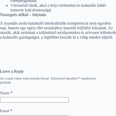
csereprogramok.
Városnéző túrák, ahol a helyi történelmi és kulturális háttér
ismerete kulcsfontosságú.
Összegzés nélkül – folytatás
A nyaralás során kialakuló interkulturális kompetencia nem egyetlen
nap, hanem egy egész élet szokásához hasonló fejlődési folyamat. Az
utazók, akik nyitottak a különböző nézőpontokra és szívesen felfedezik
a kulturális gazdagságot, a legtöbbet hozzák ki a világ minden tájáról.
Leave a Reply
Az e-mail címet nem tesszük közzé.
A kötelező mezőket
*
karakterrel
jelöltük
Name
*
Email
*