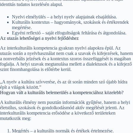
identitás tudatos kezelésén alapul.
Nyelvi elmélyülés – a helyi nyelv alapjainak elsajátítása.
Kulturális kontextus – hagyományok, szokások és értékrendek
megértése.
Egyéni reflexió – saját elfogultságok feltárása és átgondolása.
Az utazás lehetőségei a nyelvi fejlődéshez
Az interkulturális kompetencia gyakran nyelvi alapokra épül. Az
utazás során a nyelvhasználat nem csak a szavak és kifejezések, hanem
a nonverbális jelzések és a kontextus szoros összefüggését is magában
foglalja. A helyi szavak megtanulása mellett a dialektusok és a kifejező
szint finomhangolása is előtérbe kerül.
„A nyelv a kultúra szívverése, és az út során minden szó újabb hídra
épít a világok között.”
Hogyan vált a kulturális belemerülés a kompetenciához közelebb?
A kulturális élmény nem pusztán információk gyűjtése, hanem a helyi
életstílus, szokások és gondolkodásmód aktív megélését jelenti. Az
interkulturális kompetencia erősödése a következő területeken
mutatkozik meg:
Megértés – a kulturális normák és értékek értelmezése.