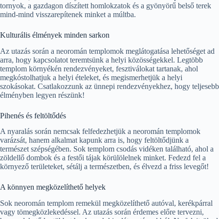
tornyok, a gazdagon díszített homlokzatok és a gyönyörű belső terek
mind-mind visszarepítenek minket a múltba.
Kulturális élmények minden sarkon
Az utazás során a neoromán templomok meglátogatása lehetőséget ad
arra, hogy kapcsolatot teremtsünk a helyi közösségekkel. Legtöbb
templom környékén rendezvényeket, fesztiválokat tartanak, ahol
megkóstolhatjuk a helyi ételeket, és megismerhetjük a helyi
szokásokat. Csatlakozzunk az ünnepi rendezvényekhez, hogy teljesebb
élményben legyen részünk!
Pihenés és feltöltődés
A nyaralás során nemcsak felfedezhetjük a neoromán templomok
varázsát, hanem alkalmat kapunk arra is, hogy feltöltődjünk a
természet szépségében. Sok templom csodás vidéken található, ahol a
zöldellő dombok és a festői tájak körülölelnek minket. Fedezd fel a
környező területeket, sétálj a természetben, és élvezd a friss levegőt!
A könnyen megközelíthető helyek
Sok neoromán templom remekül megközelíthető autóval, kerékpárral
vagy tömegközlekedéssel. Az utazás során érdemes előre tervezni,