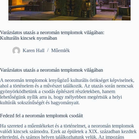
Varázslatos utazás a neoromán templomok világában:
Kulturális kincsek nyomában
Karen Hall
Műemlék
Varázslatos utazás a neoromán templomok világában
A neoromán templomok lenyűgöző kulturális örökséget képviselnek,
ahol a történelem és a művészet találkozik. Az utazás során nemcsak
gyönyörködhetünk a csodás építészeti részletekben, hanem
lehetőségünk nyílik arra is, hogy mélyebben megértsük a helyi
kultúrák sokszínűségét és hagyományait.
Fedezd fel a neoromán templomok csodáit
Ha szereted a műemlékeket és a történelmet, a neoromán templomok
valódi kincsek számodra. Ezek az épületek a XIX. században kezdtek
elterjedni, és számos helyen találkozhatunk velük. Az impozáns