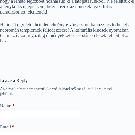
hogy a lehető legtöbbet hozhassuk ki a látogatásunkból. Ne felejtsük el
a fényképezőgépet sem, hiszen ezek az épületek igazi fotós
paradicsomot jelentenek!
Ha tehát egy felejthetetlen élményre vágysz, ne habozz, és indulj el a
neoromán templomok felfedezésére! A kulturális kincsek nyomában
tett utazás során gazdag élményekkel és csodás emlékekkel térhetsz
haza.
Leave a Reply
Az e-mail címet nem tesszük közzé.
A kötelező mezőket
*
karakterrel
jelöltük
Name
*
Email
*