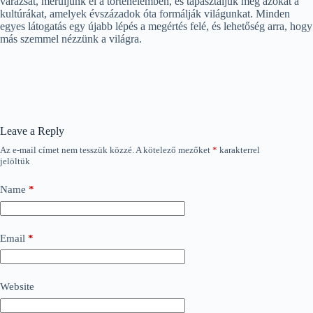
varázsát, merüljünk el a történelemben, és tapasztaljuk meg azokat a
kultúrákat, amelyek évszázadok óta formálják világunkat. Minden
egyes látogatás egy újabb lépés a megértés felé, és lehetőség arra, hogy
más szemmel nézzünk a világra.
Leave a Reply
Az e-mail címet nem tesszük közzé.
A kötelező mezőket
*
karakterrel
jelöltük
Name
*
Email
*
Website