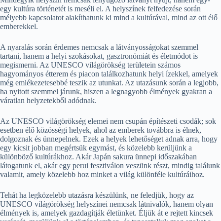
egy kultúra történetét is meséli el. A helyszínek felfedezése során
mélyebb kapcsolatot alakíthatunk ki mind a kultúrával, mind az ott élő
emberekkel.
A nyaralás során érdemes nemcsak a látványosságokat szemmel
tartani, hanem a helyi szokásokat, gasztronómiát és életmódot is
megismerni. Az UNESCO világörökség területein számos
hagyományos étterem és piacon találkozhatunk helyi ízekkel, amelyek
még emlékezetesebbé teszik az utunkat. Az utazásunk során a legjobb,
ha nyitott szemmel járunk, hiszen a legnagyobb élmények gyakran a
váratlan helyzetekből adódnak.
Az UNESCO világörökség elemei nem csupán építészeti csodák; sok
esetben élő közösségi helyek, ahol az emberek továbbra is élnek,
dolgoznak és ünnepelnek. Ezek a helyek lehetőséget adnak arra, hogy
egy kicsit jobban megértsük egymást, és közelebb kerüljünk a
különböző kultúrákhoz. Akár Japán sakura ünnepi időszakában
látogatunk el, akár egy perui fesztiválon veszünk részt, mindig találunk
valamit, amely közelebb hoz minket a világ különféle kultúráihoz.
Tehát ha legközelebb utazásra készülünk, ne feledjük, hogy az
UNESCO világörökség helyszínei nemcsak látnivalók, hanem olyan
élmények is, amelyek gazdagítják életünket. Éljük át e rejtett kincsek