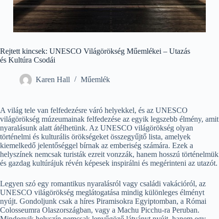
Rejtett kincsek: UNESCO Világörökség Műemlékei – Utazás
és Kultúra Csodái
Karen Hall
Műemlék
A világ tele van felfedezésre váró helyekkel, és az UNESCO
világörökség múzeumainak felfedezése az egyik legszebb élmény, amit
nyaralásunk alatt átélhetünk. Az UNESCO világörökség olyan
történelmi és kulturális örökségeket összegyűjtő lista, amelyek
kiemelkedő jelentőséggel bírnak az emberiség számára. Ezek a
helyszínek nemcsak turisták ezreit vonzzák, hanem hosszú történelmük
és gazdag kultúrájuk révén képesek inspirálni és megérinteni az utazót.
Legyen szó egy romantikus nyaralásról vagy családi vakációról, az
UNESCO világörökség meglátogatása mindig különleges élményt
nyújt. Gondoljunk csak a híres Piramisokra Egyiptomban, a Római
Colosseumra Olaszországban, vagy a Machu Picchu-ra Peruban.
Mindegyik helyszín nemcsak lenyűgöző látványt nyújt, hanem egy-