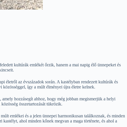
eledett kultúrák emlékét őrzik, hanem a mai napig élő ünnepeket és
kincseit.
pi életről az évszázadok során. A kastélyban rendezett kultúrák és
közösséggel, így a múlt élményei újra életre kelnek.
hoz, amely hozzásegít ahhoz, hogy még jobban megismerjük a helyi
 közösség összetartozását tükrözik.
 múlt emlékei és a jelen ünnepei harmonikusan találkoznak, és minden
ri kastélyt, ahol minden kőnek megvan a maga története, és ahol a