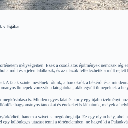
k világában
történelem mélységeiben. Ezek a csodálatos építmények nemcsak rég elf
 a múlt és a jelen találkozik, és az utazók felfedezhetik a múlt rejtett 
d. A falak szinte mesélnek rólunk, a harcokról, a békéről és a mindenna
mányos ünnepek vonzzák a látogatókat, akik együtt ünnepelnek a helyi 
alok megkóstolása is. Minden egyes falat és korty egy újabb ízélményt 
ülönféle hagyományos táncokat és énekeket is láthatunk, melyek a helyi
örködteti, hanem a szívet is megdobogtatja. Ez egy olyan hely, ahol a
l egy különleges utazást tenni a történelemben, ne hagyd ki a Palánkvá