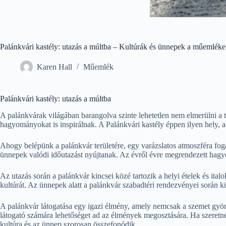
Palánkvári kastély: utazás a múltba – Kultúrák és ünnepek a műemléke
Karen Hall
Műemlék
Palánkvári kastély: utazás a múltba
A palánkvárak világában barangolva szinte lehetetlen nem elmerülni a 
hagyományokat is inspirálnak. A Palánkvári kastély éppen ilyen hely, ahol
Ahogy belépünk a palánkvár területére, egy varázslatos atmoszféra foga
ünnepek valódi időutazást nyújtanak. Az évről évre megrendezett hagyo
Az utazás során a palánkvár kincsei közé tartozik a helyi ételek és it
kultúrát. Az ünnepek alatt a palánkvár szabadtéri rendezvényei során k
A palánkvár látogatása egy igazi élmény, amely nemcsak a szemet gyöny
látogató számára lehetőséget ad az élmények megosztására. Ha szeretné
kultúra és az ünnep szorosan összefonódik.