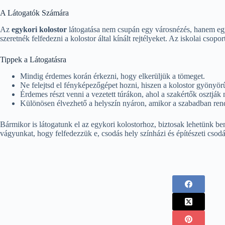
A Látogatók Számára
Az
egykori kolostor
látogatása nem csupán egy városnézés, hanem egy 
szeretnék felfedezni a kolostor által kínált rejtélyeket. Az iskolai csop
Tippek a Látogatásra
Mindig érdemes korán érkezni, hogy elkerüljük a tömeget.
Ne felejtsd el fényképezőgépet hozni, hiszen a kolostor gyönyörű
Érdemes részt venni a vezetett túrákon, ahol a szakértők osztják 
Különösen élvezhető a helyszín nyáron, amikor a szabadban re
Bármikor is látogatunk el az egykori kolostorhoz, biztosak lehetünk b
vágyunkat, hogy felfedezzük e, csodás hely színházi és építészeti csodá