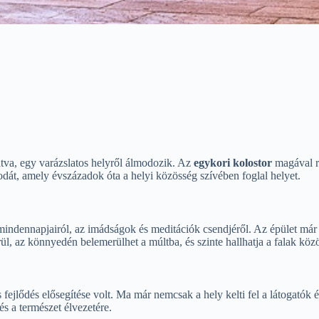
tatva, egy varázslatos helyről álmodozik. Az
egykori kolostor
magával ra
csodát, amely évszázadok óta a helyi közösség szívében foglal helyet.
k mindennapjairól, az imádságok és meditációk csendjéről. Az épület már 
ül, az könnyedén belemerülhet a múltba, és szinte hallhatja a falak köz
s fejlődés elősegítése volt. Ma már nemcsak a hely kelti fel a látogatók
és a természet élvezetére.