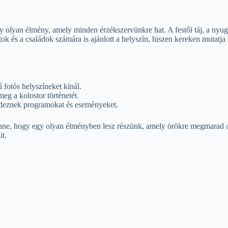
olyan élmény, amely minden érzékszervünkre hat. A festői táj, a nyug
ortok és a családok számára is ajánlott a helyszín, hiszen kereken mutatja
 fotós helyszíneket kínál.
meg a kolostor történetét.
ndeznek programokat és eseményeket.
enne, hogy egy olyan élményben lesz részünk, amely örökre megmarad az 
it.