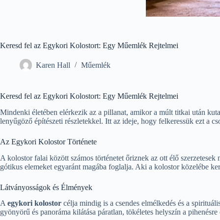
Keresd fel az Egykori Kolostort: Egy Műemlék Rejtelmei
Karen Hall
Műemlék
Keresd fel az Egykori Kolostort: Egy Műemlék Rejtelmei
Mindenki életében elérkezik az a pillanat, amikor a múlt titkai után ku
lenyűgöző építészeti részletekkel. Itt az ideje, hogy felkeressük ezt a 
Az Egykori Kolostor Története
A kolostor falai között számos történetet őriznek az ott élő szerzetese
gótikus elemeket egyaránt magába foglalja. Aki a kolostor közelébe ker
Látványosságok és Élmények
A
egykori kolostor
célja mindig is a csendes elmélkedés és a spirituáli
gyönyörű és panoráma kilátása páratlan, tökéletes helyszín a pihenésre 