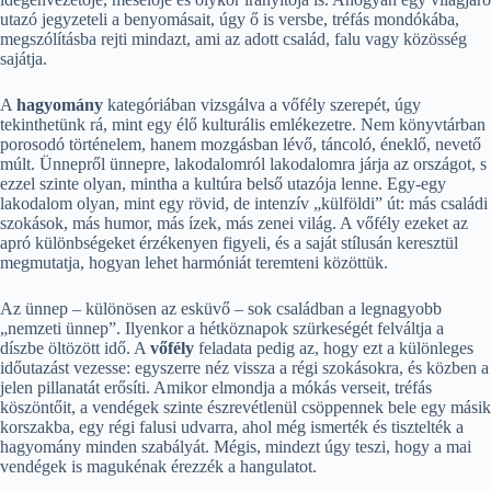
utazó jegyzeteli a benyomásait, úgy ő is versbe, tréfás mondókába,
megszólításba rejti mindazt, ami az adott család, falu vagy közösség
sajátja.
A
hagyomány
kategóriában vizsgálva a vőfély szerepét, úgy
tekinthetünk rá, mint egy élő kulturális emlékezetre. Nem könyvtárban
porosodó történelem, hanem mozgásban lévő, táncoló, éneklő, nevető
múlt. Ünnepről ünnepre, lakodalomról lakodalomra járja az országot, s
ezzel szinte olyan, mintha a kultúra belső utazója lenne. Egy-egy
lakodalom olyan, mint egy rövid, de intenzív „külföldi” út: más családi
szokások, más humor, más ízek, más zenei világ. A vőfély ezeket az
apró különbségeket érzékenyen figyeli, és a saját stílusán keresztül
megmutatja, hogyan lehet harmóniát teremteni közöttük.
Az ünnep – különösen az esküvő – sok családban a legnagyobb
„nemzeti ünnep”. Ilyenkor a hétköznapok szürkeségét felváltja a
díszbe öltözött idő. A
vőfély
feladata pedig az, hogy ezt a különleges
időutazást vezesse: egyszerre néz vissza a régi szokásokra, és közben a
jelen pillanatát erősíti. Amikor elmondja a mókás verseit, tréfás
köszöntőit, a vendégek szinte észrevétlenül csöppennek bele egy másik
korszakba, egy régi falusi udvarra, ahol még ismerték és tisztelték a
hagyomány minden szabályát. Mégis, mindezt úgy teszi, hogy a mai
vendégek is magukénak érezzék a hangulatot.