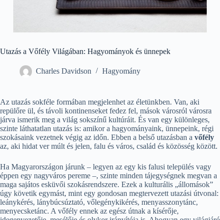
Utazás a Vőfély Világában: Hagyományok és ünnepek
Charles Davidson
Hagyomány
Az utazás sokféle formában megjelenhet az életünkben. Van, aki
repülőre ül, és távoli kontinenseket fedez fel, mások városról városra
járva ismerik meg a világ sokszínű kultúráit. És van egy különleges,
szinte láthatatlan utazás is: amikor a hagyományaink, ünnepeink, régi
szokásaink vezetnek végig az időn. Ebben a belső utazásban a
vőfély
az, aki hidat ver múlt és jelen, falu és város, család és közösség között.
Ha Magyarországon járunk – legyen az egy kis falusi település vagy
éppen egy nagyváros pereme –, szinte minden tájegységnek megvan a
maga sajátos esküvői szokásrendszere. Ezek a kulturális „állomások”
úgy követik egymást, mint egy gondosan megtervezett utazási útvonal:
leánykérés, lánybúcsúztató, vőlegénykikérés, menyasszonytánc,
menyecsketánc. A vőfély ennek az egész útnak a kísérője,
idegenvezetője, mesélője és olykor irányítója is. Ahogyan egy világjáró