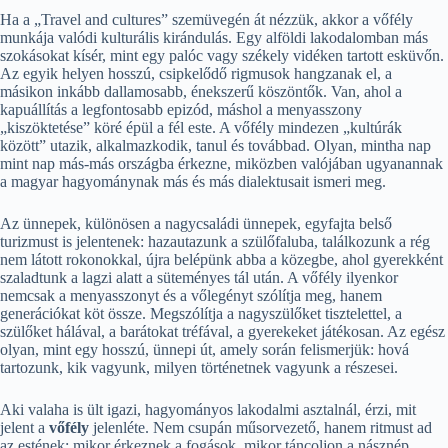
Ha a „Travel and cultures” szemüvegén át nézzük, akkor a vőfély
munkája valódi kulturális kirándulás. Egy alföldi lakodalomban más
szokásokat kísér, mint egy palóc vagy székely vidéken tartott esküvőn.
Az egyik helyen hosszú, csipkelődő rigmusok hangzanak el, a
másikon inkább dallamosabb, énekszerű köszöntők. Van, ahol a
kapuállítás a legfontosabb epizód, máshol a menyasszony
„kiszöktetése” köré épül a fél este. A vőfély mindezen „kultúrák
között” utazik, alkalmazkodik, tanul és továbbad. Olyan, mintha nap
mint nap más-más országba érkezne, miközben valójában ugyanannak
a magyar hagyománynak más és más dialektusait ismeri meg.
Az ünnepek, különösen a nagycsaládi ünnepek, egyfajta belső
turizmust is jelentenek: hazautazunk a szülőfaluba, találkozunk a rég
nem látott rokonokkal, újra belépünk abba a közegbe, ahol gyerekként
szaladtunk a lagzi alatt a süteményes tál után. A vőfély ilyenkor
nemcsak a menyasszonyt és a vőlegényt szólítja meg, hanem
generációkat köt össze. Megszólítja a nagyszülőket tisztelettel, a
szülőket hálával, a barátokat tréfával, a gyerekeket játékosan. Az egész
olyan, mint egy hosszú, ünnepi út, amely során felismerjük: hová
tartozunk, kik vagyunk, milyen történetnek vagyunk a részesei.
Aki valaha is ült igazi, hagyományos lakodalmi asztalnál, érzi, mit
jelent a
vőfély
jelenléte. Nem csupán műsorvezető, hanem ritmust ad
az estének: mikor érkeznek a fogások, mikor táncoljon a násznép,