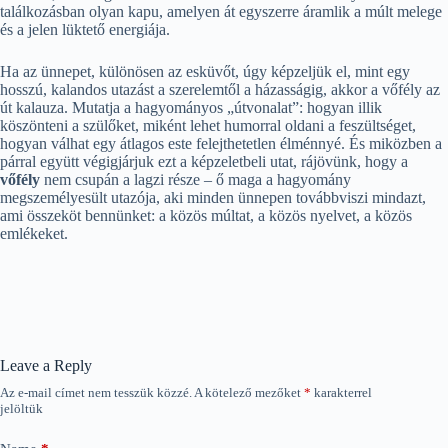
találkozásban olyan kapu, amelyen át egyszerre áramlik a múlt melege
és a jelen lüktető energiája.
Ha az ünnepet, különösen az esküvőt, úgy képzeljük el, mint egy
hosszú, kalandos utazást a szerelemtől a házasságig, akkor a vőfély az
út kalauza. Mutatja a hagyományos „útvonalat”: hogyan illik
köszönteni a szülőket, miként lehet humorral oldani a feszültséget,
hogyan válhat egy átlagos este felejthetetlen élménnyé. És miközben a
párral együtt végigjárjuk ezt a képzeletbeli utat, rájövünk, hogy a
vőfély
nem csupán a lagzi része – ő maga a hagyomány
megszemélyesült utazója, aki minden ünnepen továbbviszi mindazt,
ami összeköt bennünket: a közös múltat, a közös nyelvet, a közös
emlékeket.
Leave a Reply
Az e-mail címet nem tesszük közzé.
A kötelező mezőket
*
karakterrel
jelöltük