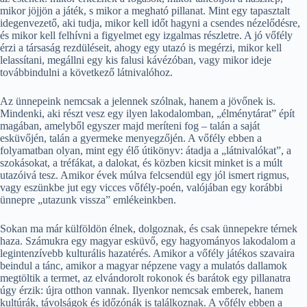
mikor jöjjön a játék, s mikor a megható pillanat. Mint egy tapasztalt
idegenvezető, aki tudja, mikor kell időt hagyni a csendes nézelődésre,
és mikor kell felhívni a figyelmet egy izgalmas részletre. A jó vőfély
érzi a társaság rezdüléseit, ahogy egy utazó is megérzi, mikor kell
lelassítani, megállni egy kis falusi kávézóban, vagy mikor ideje
továbbindulni a következő látnivalóhoz.
Az ünnepeink nemcsak a jelennek szólnak, hanem a jövőnek is.
Mindenki, aki részt vesz egy ilyen lakodalomban, „élménytárat” épít
magában, amelyből egyszer majd meríteni fog – talán a saját
esküvőjén, talán a gyermeke menyegzőjén. A vőfély ebben a
folyamatban olyan, mint egy élő útikönyv: átadja a „látnivalókat”, a
szokásokat, a tréfákat, a dalokat, és közben kicsit minket is a múlt
utazóivá tesz. Amikor évek múlva felcsendül egy jól ismert rigmus,
vagy eszünkbe jut egy vicces vőfély-poén, valójában egy korábbi
ünnepre „utazunk vissza” emlékeinkben.
Sokan ma már külföldön élnek, dolgoznak, és csak ünnepekre térnek
haza. Számukra egy magyar esküvő, egy hagyományos lakodalom a
legintenzívebb kulturális hazatérés. Amikor a vőfély játékos szavaira
beindul a tánc, amikor a magyar népzene vagy a mulatós dallamok
megtöltik a termet, az elvándorolt rokonok és barátok egy pillanatra
úgy érzik: újra otthon vannak. Ilyenkor nemcsak emberek, hanem
kultúrák, távolságok és időzónák is találkoznak. A vőfély ebben a