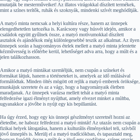
mutatják be mesterműveiket! Az illatos virágokkal díszített termékek,
mint a színes terítők, ruhák és szoknyák, mindenki szívét meghódítják.
A matyó minta nemcsak a helyi kultúra része, hanem az ünnepek
elengedhetetlen tartozéka is. Karácsony vagy húsvét idején, amikor a
családok együtt gyűlnek össze, a matyó motívumokkal díszített
asztalok és ajándékok még különlegesebbé teszik az alkalmat. Az ilyen
ünnepek során a hagyományos ételek mellett a matyó minta jelentette
kézművesség is előtérbe kerül, lehetőséget adva arra, hogy a múlt és a
jelen találkozhasson.
Amikor a matyó mintákat szemléljük, nem csupán a színeket és
formákat látjuk, hanem a történeteket is, amelyek az idő múlásával
formálódtak. Minden öltés mögött ott rejlik a matyó emberek öröksége,
munkájuk szeretete és az a vágy, hogy a hagyományaik életben
maradjanak. Az ünnepek varázsa mellett tehát a matyó minta
felfedezése igazi élményt nyújthat, amely elvezet minket a múltba,
ugyanakkor a jövőbe is nyújt egy kis bepillantást.
Ha úgy érzed, hogy egy kis ünnepi gészítményt szeretnél hozni az
életedbe, ne habozz felfedezni a matyó mintát! Az utazás nem csupán a
fizikai helyek látogatása, hanem a kulturális élményekkel teli, szívből
jövő ünneplés is. Merülj el a matyó tradíciókban, és tapasztald meg,
hogyan fonódik össze a múlt és a jövő egy csodálatos, színes utazás