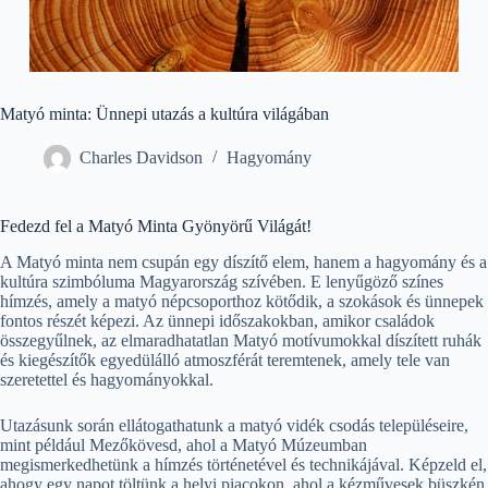
Matyó minta: Ünnepi utazás a kultúra világában
Charles Davidson
Hagyomány
Fedezd fel a Matyó Minta Gyönyörű Világát!
A Matyó minta nem csupán egy díszítő elem, hanem a hagyomány és a
kultúra szimbóluma Magyarország szívében. E lenyűgöző színes
hímzés, amely a matyó népcsoporthoz kötődik, a szokások és ünnepek
fontos részét képezi. Az ünnepi időszakokban, amikor családok
összegyűlnek, az elmaradhatatlan Matyó motívumokkal díszített ruhák
és kiegészítők egyedülálló atmoszférát teremtenek, amely tele van
szeretettel és hagyományokkal.
Utazásunk során ellátogathatunk a matyó vidék csodás településeire,
mint például Mezőkövesd, ahol a Matyó Múzeumban
megismerkedhetünk a hímzés történetével és technikájával. Képzeld el,
ahogy egy napot töltünk a helyi piacokon, ahol a kézművesek büszkén