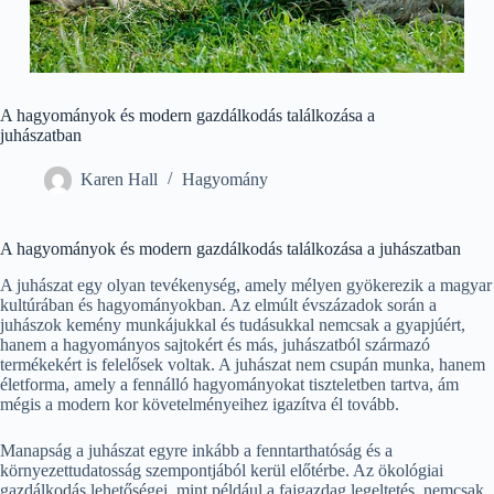
A hagyományok és modern gazdálkodás találkozása a
juhászatban
Karen Hall
Hagyomány
A hagyományok és modern gazdálkodás találkozása a juhászatban
A juhászat egy olyan tevékenység, amely mélyen gyökerezik a magyar
kultúrában és hagyományokban. Az elmúlt évszázadok során a
juhászok kemény munkájukkal és tudásukkal nemcsak a gyapjúért,
hanem a hagyományos sajtokért és más, juhászatból származó
termékekért is felelősek voltak. A juhászat nem csupán munka, hanem
életforma, amely a fennálló hagyományokat tiszteletben tartva, ám
mégis a modern kor követelményeihez igazítva él tovább.
Manapság a juhászat egyre inkább a fenntarthatóság és a
környezettudatosság szempontjából kerül előtérbe. Az ökológiai
gazdálkodás lehetőségei, mint például a fajgazdag legeltetés, nemcsak