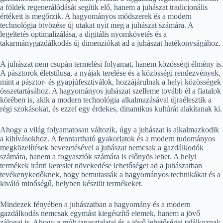
a földek regenerálódását segítik elő, hanem a juhászat tradicionális
értékeit is megőrzik. A hagyományos módszerek és a modern
technológia ötvözése új utakat nyit meg a juhászat számára. A
legeltetés optimalizálása, a digitális nyomkövetés és a
takarmánygazdálkodás új dimenziókat ad a juhászat hatékonyságához.
A juhászat nem csupán termelési folyamat, hanem közösségi élmény is.
A pásztorok életstílusa, a nyájak terelése és a közösségi rendezvények,
mint a pásztor- és gyapjúfesztiválok, hozzájárulnak a helyi közösségek
összetartásához. A hagyományos juhászat szelleme tovább él a fiatalok
körében is, akik a modern technológia alkalmazásával újraélesztik a
régi szokásokat, és ezzel egy érdekes, dinamikus kultúrát alakítanak ki.
Ahogy a világ folyamatosan változik, úgy a juhászat is alkalmazkodik
a kihívásokhoz. A fenntartható gyakorlatok és a modern tudományos
megközelítések bevezetésével a juhászat nemcsak a gazdálkodók
számára, hanem a fogyasztók számára is előnyös lehet. A helyi
termékek iránti kereslet növekedése lehetőséget ad a juhászatban
tevékenykedőknek, hogy bemutassák a hagyományos technikákat és a
kiváló minőségű, helyben készült termékeket.
Mindezek fényében a juhászatban a hagyomány és a modern
gazdálkodás nemcsak egymást kiegészítő elemek, hanem a jövő
zálogai is. Ahogy a múlt tapasztalatai és a jövő lehetőségei találkoznak,