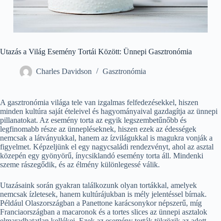
Utazás a Világ Esemény Tortái Között: Ünnepi Gasztronómia
Charles Davidson
Gasztronómia
A gasztronómia világa tele van izgalmas felfedezésekkel, hiszen
minden kultúra saját ételeivel és hagyományaival gazdagítja az ünnepi
pillanatokat. Az esemény torta az egyik legszembetűnőbb és
legfinomabb része az ünnepléseknek, hiszen ezek az édességek
nemcsak a látványukkal, hanem az ízvilágukkal is magukra vonják a
figyelmet. Képzeljünk el egy nagycsaládi rendezvényt, ahol az asztal
közepén egy gyönyörű, ínycsiklandó esemény torta áll. Mindenki
szeme rászegődik, és az élmény különlegessé válik.
Utazásaink során gyakran találkozunk olyan tortákkal, amelyek
nemcsak ízletesek, hanem kultúrájukban is mély jelentéssel bírnak.
Például Olaszországban a Panettone karácsonykor népszerű, míg
Franciaországban a macaronok és a tortes slices az ünnepi asztalok
elmaradhatatlan kellékei. Ezek az esemény torták tükrözik az adott