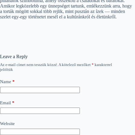
pillanatok szimbóluma, amely összeköti a családokat és barátokat.
Amikor legközelebb egy ünnepséget tartunk, emlékezzünk arra, hogy
a torták mögött sokkal több rejlik, mint pusztán az ízek — minden
szelet egy-egy történetet mesél el a kultúránkról és életünkről.
Leave a Reply
Az e-mail címet nem tesszük közzé.
A kötelező mezőket
*
karakterrel
jelöltük
Name
*
Email
*
Website