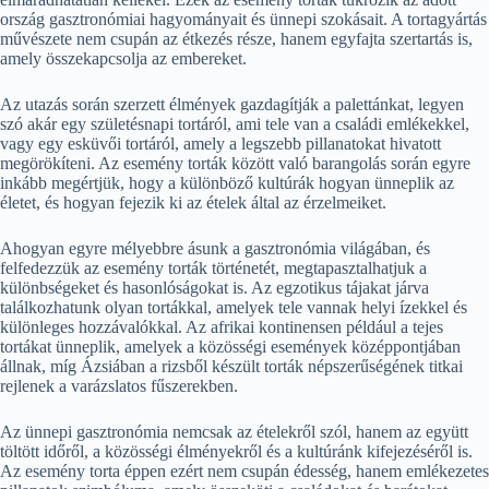
ország gasztronómiai hagyományait és ünnepi szokásait. A tortagyártás
művészete nem csupán az étkezés része, hanem egyfajta szertartás is,
amely összekapcsolja az embereket.
Az utazás során szerzett élmények gazdagítják a palettánkat, legyen
szó akár egy születésnapi tortáról, ami tele van a családi emlékekkel,
vagy egy esküvői tortáról, amely a legszebb pillanatokat hivatott
megörökíteni. Az esemény torták között való barangolás során egyre
inkább megértjük, hogy a különböző kultúrák hogyan ünneplik az
életet, és hogyan fejezik ki az ételek által az érzelmeiket.
Ahogyan egyre mélyebbre ásunk a gasztronómia világában, és
felfedezzük az esemény torták történetét, megtapasztalhatjuk a
különbségeket és hasonlóságokat is. Az egzotikus tájakat járva
találkozhatunk olyan tortákkal, amelyek tele vannak helyi ízekkel és
különleges hozzávalókkal. Az afrikai kontinensen például a tejes
tortákat ünneplik, amelyek a közösségi események középpontjában
állnak, míg Ázsiában a rizsből készült torták népszerűségének titkai
rejlenek a varázslatos fűszerekben.
Az ünnepi gasztronómia nemcsak az ételekről szól, hanem az együtt
töltött időről, a közösségi élményekről és a kultúránk kifejezéséről is.
Az esemény torta éppen ezért nem csupán édesség, hanem emlékezetes