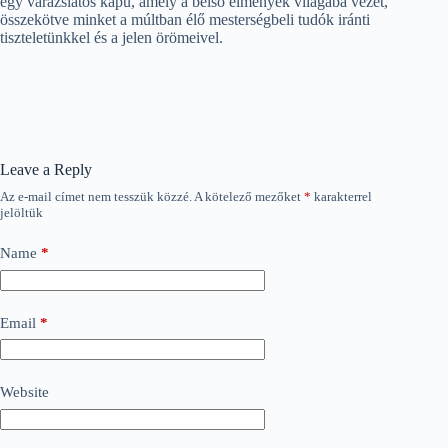
egy varázslatos kapu, amely a belső élmények világába vezet,
összekötve minket a múltban élő mesterségbeli tudók iránti
tiszteletünkkel és a jelen örömeivel.
Leave a Reply
Az e-mail címet nem tesszük közzé.
A kötelező mezőket
*
karakterrel
jelöltük
Name
*
Email
*
Website