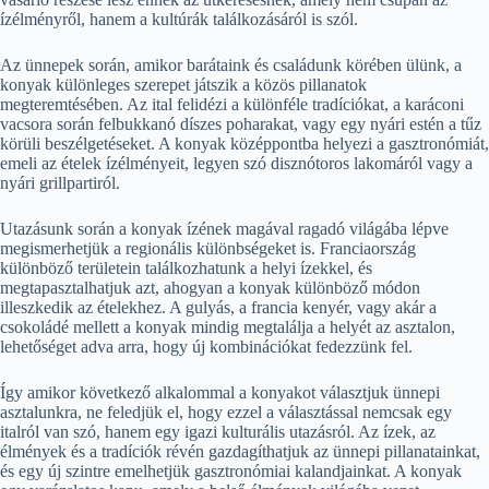
ízélményről, hanem a kultúrák találkozásáról is szól.
Az ünnepek során, amikor barátaink és családunk körében ülünk, a
konyak különleges szerepet játszik a közös pillanatok
megteremtésében. Az ital felidézi a különféle tradíciókat, a karáconi
vacsora során felbukkanó díszes poharakat, vagy egy nyári estén a tűz
körüli beszélgetéseket. A konyak középpontba helyezi a gasztronómiát,
emeli az ételek ízélményeit, legyen szó disznótoros lakomáról vagy a
nyári grillpartiról.
Utazásunk során a konyak ízének magával ragadó világába lépve
megismerhetjük a regionális különbségeket is. Franciaország
különböző területein találkozhatunk a helyi ízekkel, és
megtapasztalhatjuk azt, ahogyan a konyak különböző módon
illeszkedik az ételekhez. A gulyás, a francia kenyér, vagy akár a
csokoládé mellett a konyak mindig megtalálja a helyét az asztalon,
lehetőséget adva arra, hogy új kombinációkat fedezzünk fel.
Így amikor következő alkalommal a konyakot választjuk ünnepi
asztalunkra, ne feledjük el, hogy ezzel a választással nemcsak egy
italról van szó, hanem egy igazi kulturális utazásról. Az ízek, az
élmények és a tradíciók révén gazdagíthatjuk az ünnepi pillanatainkat,
és egy új szintre emelhetjük gasztronómiai kalandjainkat. A konyak