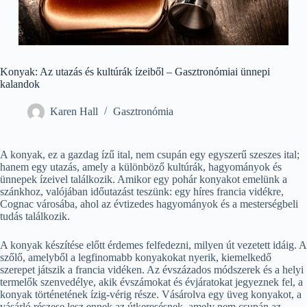
Konyak: Az utazás és kultúrák ízeiből – Gasztronómiai ünnepi
kalandok
Karen Hall
Gasztronómia
A konyak, ez a gazdag ízű ital, nem csupán egy egyszerű szeszes ital;
hanem egy utazás, amely a különböző kultúrák, hagyományok és
ünnepek ízeivel találkozik. Amikor egy pohár konyakot emelünk a
szánkhoz, valójában időutazást teszünk: egy híres francia vidékre,
Cognac városába, ahol az évtizedes hagyományok és a mesterségbeli
tudás találkozik.
A konyak készítése előtt érdemes felfedezni, milyen út vezetett idáig. A
szőlő, amelyből a legfinomabb konyakokat nyerik, kiemelkedő
szerepet játszik a francia vidéken. Az évszázados módszerek és a helyi
termelők szenvedélye, akik évszámokat és évjáratokat jegyeznek fel, a
konyak történetének ízig-vérig része. Vásárolva egy üveg konyakot, a
vásárló részese lesz ennek az útkeresésnek, amely nem csupán az