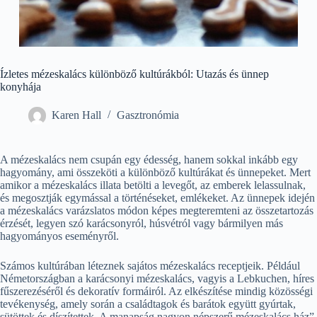
Ízletes mézeskalács különböző kultúrákból: Utazás és ünnep
konyhája
Karen Hall
Gasztronómia
A mézeskalács nem csupán egy édesség, hanem sokkal inkább egy
hagyomány, ami összeköti a különböző kultúrákat és ünnepeket. Mert
amikor a mézeskalács illata betölti a levegőt, az emberek lelassulnak,
és megosztják egymással a történéseket, emlékeket. Az ünnepek idején
a mézeskalács varázslatos módon képes megteremteni az összetartozás
érzését, legyen szó karácsonyról, húsvétról vagy bármilyen más
hagyományos eseményről.
Számos kultúrában léteznek sajátos mézeskalács receptjeik. Például
Németországban a karácsonyi mézeskalács, vagyis a Lebkuchen, híres
fűszerezéséről és dekoratív formáiról. Az elkészítése mindig közösségi
tevékenység, amely során a családtagok és barátok együtt gyúrtak,
sütöttek és díszítettek. A manapság nagyon népszerű mézeskalács ház”