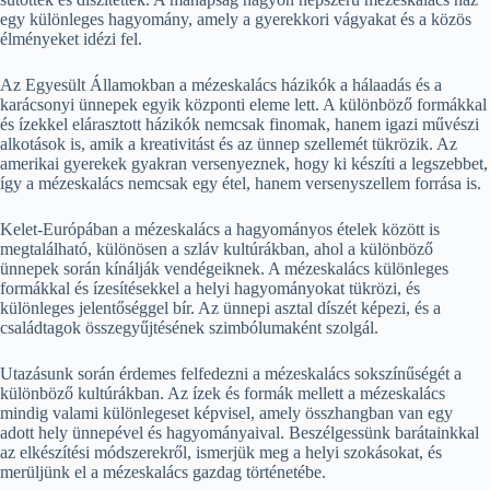
egy különleges hagyomány, amely a gyerekkori vágyakat és a közös
élményeket idézi fel.
Az Egyesült Államokban a mézeskalács házikók a hálaadás és a
karácsonyi ünnepek egyik központi eleme lett. A különböző formákkal
és ízekkel elárasztott házikók nemcsak finomak, hanem igazi művészi
alkotások is, amik a kreativitást és az ünnep szellemét tükrözik. Az
amerikai gyerekek gyakran versenyeznek, hogy ki készíti a legszebbet,
így a mézeskalács nemcsak egy étel, hanem versenyszellem forrása is.
Kelet-Európában a mézeskalács a hagyományos ételek között is
megtalálható, különösen a szláv kultúrákban, ahol a különböző
ünnepek során kínálják vendégeiknek. A mézeskalács különleges
formákkal és ízesítésekkel a helyi hagyományokat tükrözi, és
különleges jelentőséggel bír. Az ünnepi asztal díszét képezi, és a
családtagok összegyűjtésének szimbólumaként szolgál.
Utazásunk során érdemes felfedezni a mézeskalács sokszínűségét a
különböző kultúrákban. Az ízek és formák mellett a mézeskalács
mindig valami különlegeset képvisel, amely összhangban van egy
adott hely ünnepével és hagyományaival. Beszélgessünk barátainkkal
az elkészítési módszerekről, ismerjük meg a helyi szokásokat, és
merüljünk el a mézeskalács gazdag történetébe.