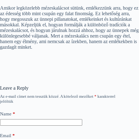
Amikor legközelebb mézeskalácsot sütünk, emlékezzünk arra, hogy ez
az édesség több mint csupán egy falat finomság. Ez lehetőség arra,
hogy megosszuk az ünnepi pillanatokat, emlékeinket és kultúránkat
másokkal. Képzeljük el, hogyan formálják a különböző tradíciók a
mézeskalácsot, és hogyan járulnak hozzá ahhoz, hogy az ünnepek még
különlegesebbé váljanak. Mert a mézeskalács nem csupán egy étel,
hanem egy élmény, ami nemcsak az ízekben, hanem az emlékekben is
gazdagít minket.
Leave a Reply
Az e-mail címet nem tesszük közzé.
A kötelező mezőket
*
karakterrel
jelöltük
Name
*
Email
*