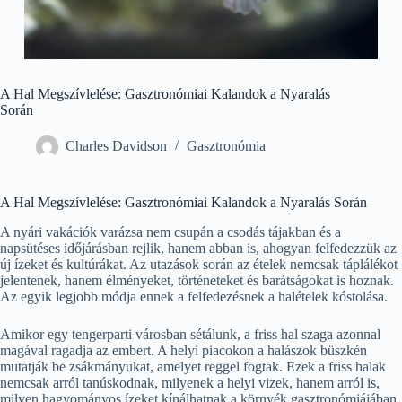
A Hal Megszívlelése: Gasztronómiai Kalandok a Nyaralás
Során
Charles Davidson
Gasztronómia
A Hal Megszívlelése: Gasztronómiai Kalandok a Nyaralás Során
A nyári vakációk varázsa nem csupán a csodás tájakban és a
napsütéses időjárásban rejlik, hanem abban is, ahogyan felfedezzük az
új ízeket és kultúrákat. Az utazások során az ételek nemcsak táplálékot
jelentenek, hanem élményeket, történeteket és barátságokat is hoznak.
Az egyik legjobb módja ennek a felfedezésnek a halételek kóstolása.
Amikor egy tengerparti városban sétálunk, a friss hal szaga azonnal
magával ragadja az embert. A helyi piacokon a halászok büszkén
mutatják be zsákmányukat, amelyet reggel fogtak. Ezek a friss halak
nemcsak arról tanúskodnak, milyenek a helyi vizek, hanem arról is,
milyen hagyományos ízeket kínálhatnak a környék gasztronómiájában.