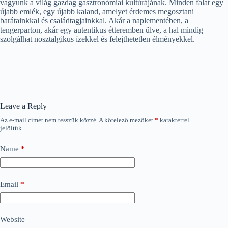
vagyunk a világ gazdag gasztronómiai kultúrájának. Minden falat egy
újabb emlék, egy újabb kaland, amelyet érdemes megosztani
barátainkkal és családtagjainkkal. Akár a naplementében, a
tengerparton, akár egy autentikus étteremben ülve, a hal mindig
szolgálhat nosztalgikus ízekkel és felejthetetlen élményekkel.
Leave a Reply
Az e-mail címet nem tesszük közzé.
A kötelező mezőket
*
karakterrel
jelöltük
Name
*
Email
*
Website