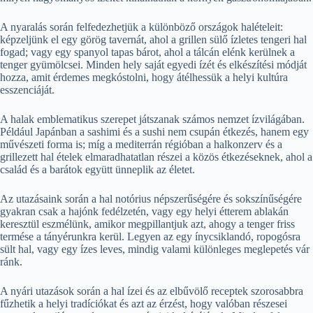
A nyaralás során felfedezhetjük a különböző országok halételeit:
képzeljünk el egy görög tavernát, ahol a grillen sülő ízletes tengeri hal
fogad; vagy egy spanyol tapas bárot, ahol a tálcán elénk kerülnek a
tenger gyümölcsei. Minden hely saját egyedi ízét és elkészítési módját
hozza, amit érdemes megkóstolni, hogy átélhessük a helyi kultúra
esszenciáját.
A halak emblematikus szerepet játszanak számos nemzet ízvilágában.
Például Japánban a sashimi és a sushi nem csupán étkezés, hanem egy
művészeti forma is; míg a mediterrán régióban a halkonzerv és a
grillezett hal ételek elmaradhatatlan részei a közös étkezéseknek, ahol a
család és a barátok együtt ünneplik az életet.
Az utazásaink során a hal notórius népszerűségére és sokszínűségére
gyakran csak a hajónk fedélzetén, vagy egy helyi étterem ablakán
keresztül eszmélünk, amikor megpillantjuk azt, ahogy a tenger friss
termése a tányérunkra kerül. Legyen az egy ínycsiklandó, ropogósra
sült hal, vagy egy ízes leves, mindig valami különleges meglepetés vár
ránk.
A nyári utazások során a hal ízei és az elbűvölő receptek szorosabbra
fűzhetik a helyi tradíciókat és azt az érzést, hogy valóban részesei