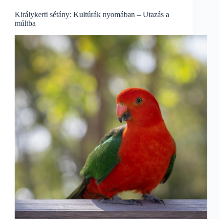
Királykerti sétány: Kultúrák nyomában – Utazás a
múltba