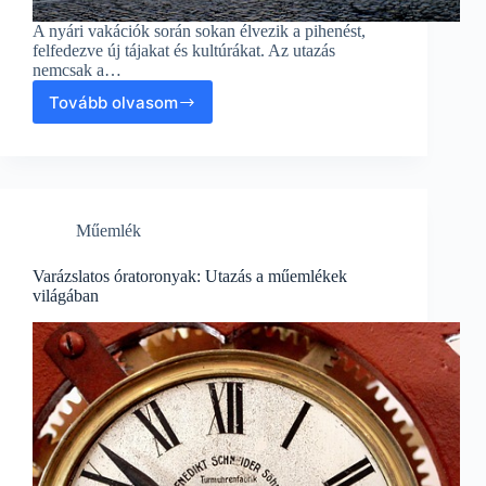
A nyári vakációk során sokan élvezik a pihenést,
felfedezve új tájakat és kultúrákat. Az utazás
nemcsak a…
Tovább olvasom
Udvari
kút:
Műemléki
kincsek
a
világban
Műemlék
–
Utazás
és
Varázslatos óratoronyak: Utazás a műemlékek
kultúrák
világában
felfedezése
a
vakáció
során