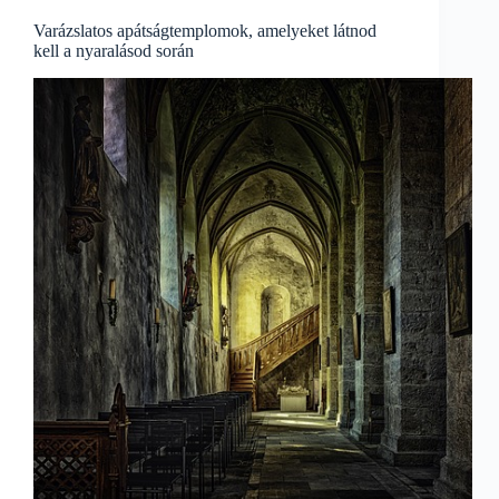
Varázslatos apátságtemplomok, amelyeket látnod
kell a nyaralásod során