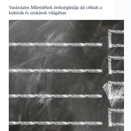
át
a
Varázslatos Műemlékek örökséglistája úti célkids a
Kultúrák
kultúrák és szokások világában
Világába