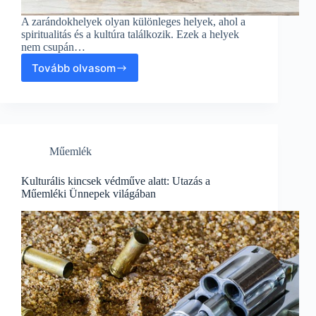
A zarándokhelyek olyan különleges helyek, ahol a
spiritualitás és a kultúra találkozik. Ezek a helyek
nem csupán…
Tovább olvasom
Zarándokhelyek
varázsa:
Utazás
a
kultúrák
és
Műemlék
ünnepek
világában
Kulturális kincsek védműve alatt: Utazás a
Műemléki Ünnepek világában