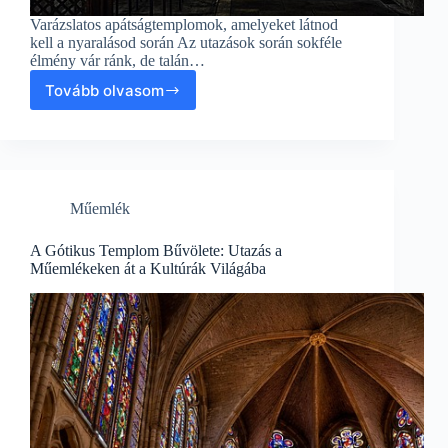
Varázslatos apátságtemplomok, amelyeket látnod
kell a nyaralásod során Az utazások során sokféle
élmény vár ránk, de talán…
Tovább olvasom
Varázslatos
apátságtemplomok,
amelyeket
látnod
kell
a
Műemlék
nyaralásod
során
A Gótikus Templom Bűvölete: Utazás a
Műemlékeken át a Kultúrák Világába