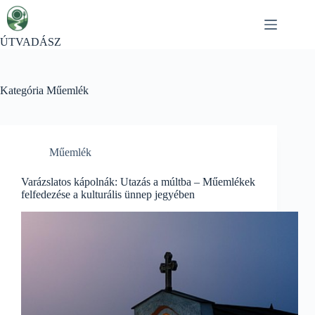
Skip
to
content
ÚTVADÁSZ
Kategória
Műemlék
Műemlék
Varázslatos kápolnák: Utazás a múltba – Műemlékek
felfedezése a kulturális ünnep jegyében