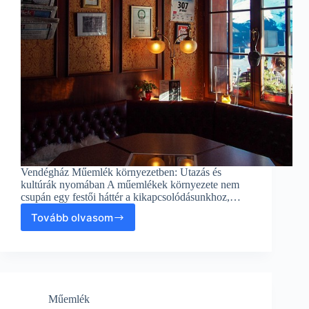
Vendégház Műemlék környezetben: Utazás és
kultúrák nyomában A műemlékek környezete nem
csupán egy festői háttér a kikapcsolódásunkhoz,…
Tovább olvasom
Vendégház
Műemlék
környezetben:
Utazás
és
kultúrák
Műemlék
nyomában