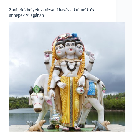
felfedezése
a
Zarándokhelyek varázsa: Utazás a kultúrák és
kulturális
ünnepek világában
ünnep
jegyében