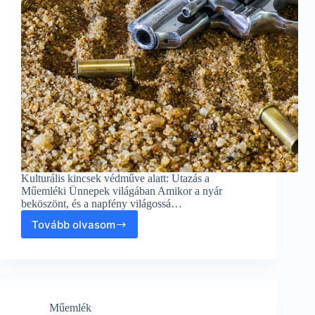
Kulturális kincsek védműve alatt: Utazás a
Műemléki Ünnepek világában Amikor a nyár
beköszönt, és a napfény világossá…
Tovább olvasom
Kulturális
kincsek
védműve
alatt:
Utazás
a
Műemlék
Műemléki