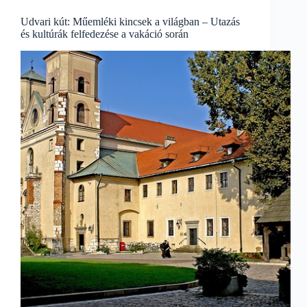
Ünnepek
világában
Udvari kút: Műemléki kincsek a világban – Utazás
és kultúrák felfedezése a vakáció során