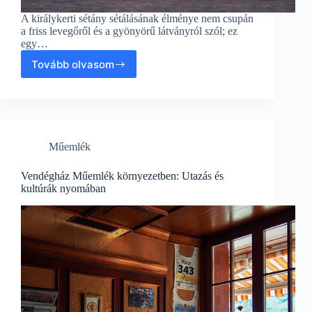
A királykerti sétány sétálásának élménye nem csupán
a friss levegőről és a gyönyörű látványról szól; ez
egy…
Tovább olvasom
Királykerti
sétány:
Kultúrák
nyomában
–
Utazás
Műemlék
a
múltba
Vendégház Műemlék környezetben: Utazás és
kultúrák nyomában