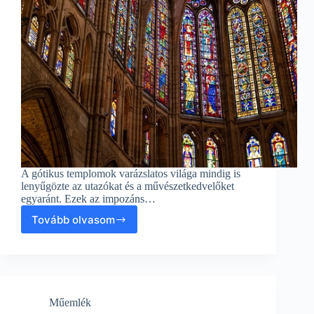
A gótikus templomok varázslatos világa mindig is
lenyűgözte az utazókat és a művészetkedvelőket
egyaránt. Ezek az impozáns…
Tovább olvasom
A
Gótikus
Templom
Bűvölete:
Utazás
a
Műemlék
Műemlékeken