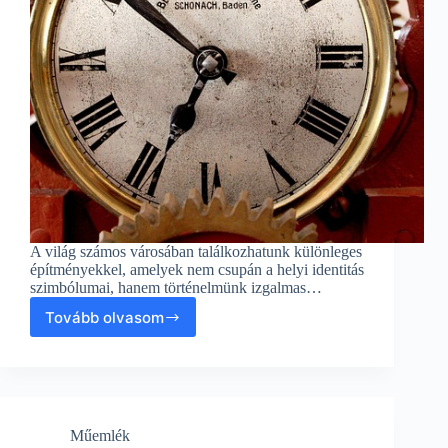
A világ számos városában találkozhatunk különleges
építményekkel, amelyek nem csupán a helyi identitás
szimbólumai, hanem történelmünk izgalmas…
Tovább olvasom
Varázslatos
óratoronyak:
Utazás
a
műemlékek
világában
Műemlék