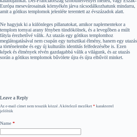
kalandjainkat. Dél-Franciaország szőlőültetvényei mellett, vagy Észak-
Európa mesevárosainak környékén járva rácsodálkozhatunk mindarra,
amit a gótikus templomok jelenléte teremtett az évszázadok alatt.
Ne hagyjuk ki a különleges pillanatokat, amikor naplementekor a
templom tornyai arany fényben tündökölnek, és a levegőben a múlt
fátyla érezhetővé válik. Az utazás egy gótikus templomhoz
meglátogatásával nem csupán egy turisztikai élmény, hanem egy utazás
a történelembe és egy új kulturális identitás felfedezésébe is. Ezen
képek és élmények révén gazdagabbá válik a világunk, és az utazás
során a gótikus templomok bűvölete újra és újra elbűvöl minket.
Leave a Reply
Az e-mail címet nem tesszük közzé.
A kötelező mezőket
*
karakterrel
jelöltük
Name
*