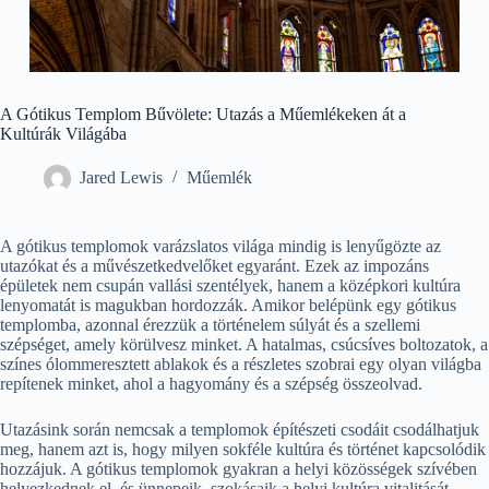
A Gótikus Templom Bűvölete: Utazás a Műemlékeken át a
Kultúrák Világába
Jared Lewis
Műemlék
A gótikus templomok varázslatos világa mindig is lenyűgözte az
utazókat és a művészetkedvelőket egyaránt. Ezek az impozáns
épületek nem csupán vallási szentélyek, hanem a középkori kultúra
lenyomatát is magukban hordozzák. Amikor belépünk egy gótikus
templomba, azonnal érezzük a történelem súlyát és a szellemi
szépséget, amely körülvesz minket. A hatalmas, csúcsíves boltozatok, a
színes ólommeresztett ablakok és a részletes szobrai egy olyan világba
repítenek minket, ahol a hagyomány és a szépség összeolvad.
Utazásink során nemcsak a templomok építészeti csodáit csodálhatjuk
meg, hanem azt is, hogy milyen sokféle kultúra és történet kapcsolódik
hozzájuk. A gótikus templomok gyakran a helyi közösségek szívében
helyezkednek el, és ünnepeik, szokásaik a helyi kultúra vitalitását