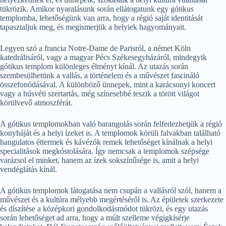
tükrözik. Amikor nyaralásunk során ellátogatunk egy gótikus
templomba, lehetőségünk van arra, hogy a régió saját identitását
tapasztaljuk meg, és megismerjük a helyiek hagyományait.
Legyen szó a francia Notre-Dame de Parisról, a német Köln
katedrálisáról, vagy a magyar Pécs Székesegyházáról, mindegyik
gótikus templom különleges élményt kínál. Az utazás során
szembesülhetünk a vallás, a történelem és a művészet fascináló
összefonódásával. A különböző ünnepek, mint a karácsonyi koncert
vagy a húsvéti szertartás, még színesebbé teszik a törött világot
körülvevő atmoszférát.
A gótikus templomokban való barangolás során felfedezhetjük a régió
konyháját és a helyi ízeket is. A templomok körüli falvakban található
hangulatos éttermek és kávézók remek lehetőséget kínálnak a helyi
specialitások megkóstolására. Így nemcsak a templomok szépsége
varázsol el minket, hanem az ízek sokszínűsége is, amit a helyi
vendéglátás kínál.
A gótikus templomok látogatása nem csupán a vallásról szól, hanem a
művészet és a kultúra mélyebb megértéséről is. Az épületek szerkezete
és díszítése a középkori gondolkodásmódot tükrözi, és egy utazás
során lehetőséget ad arra, hogy a múlt szelleme végigkísérje