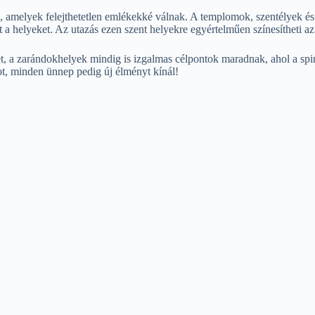
 amelyek felejthetetlen emlékekké válnak. A templomok, szentélyek és
a helyeket. Az utazás ezen szent helyekre egyértelműen színesítheti az
 a zarándokhelyek mindig is izgalmas célpontok maradnak, ahol a spiritu
ot, minden ünnep pedig új élményt kínál!