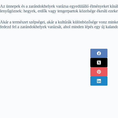
Az ünnepek és a zarándokhelyek varázsa egyedülálló élményeket kínál,
lenyűgöznek: hegyek, erdők vagy tengerpartok közelsége ékesíti ezeket 
Akár a természet szépségei, akár a kultúrák különbözősége vonz minket,
fedezd fel a zarándokhelyek varázsát, ahol minden lépés egy új kaland