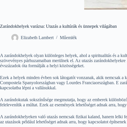
Zarándokhelyek varázsa: Utazás a kultúrák és ünnepek világában
Elizabeth Lambert
Műemlék
A zarándokhelyek olyan különleges helyek, ahol a spiritualitás és a k
szövevényes párhuzamaiban merülnek el. Az utazás zarándokhelyekre le
évszázadok óta formálják a helyi közösségeket.
Ezek a helyek minden évben sok látogatót vonzanak, akik nemcsak a kör
Compostela Spanyolországban vagy Lourdes Franciaországban. E zarán
kapcsolatba lépni a vallásukkal.
A zarándokutak sokszínűsége megmutatja, hogy az emberek különböző 
felelevenítik a múltat. Ezek az események lehetőséget adnak arra, hog
A zarándokhelyeken való utazás nemcsak fizikai kaland, hanem lelki fel
az utazások például lehetőséget adnak arra, hogy kapcsolatot építsene