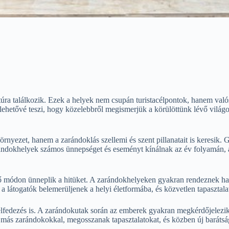
ultúra találkozik. Ezek a helyek nem csupán turistacélpontok, hanem va
hetővé teszi, hogy közelebbről megismerjük a körülöttünk lévő világo
nyezet, hanem a zarándoklás szellemi és szent pillanatait is keresik. 
dokhelyek számos ünnepséget és eseményt kínálnak az év folyamán, a
módon ünneplik a hitüket. A zarándokhelyeken gyakran rendeznek hagy
y a látogatók belemerüljenek a helyi életformába, és közvetlen tapaszt
fedezés is. A zarándokutak során az emberek gyakran megkérdőjelezik sa
k más zarándokokkal, megosszanak tapasztalatokat, és közben új baráts