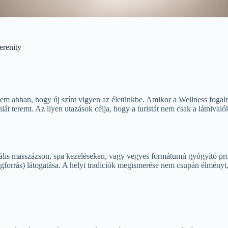
erenity
m abban, hogy új színt vigyen az életünkbe. Amikor a Wellness fogalmá
óniát teremt. Az ilyen utazások célja, hogy a turistát nem csak a látniv
nális masszázson, spa kezeléseken, vagy vegyes formátumú gyógyító pr
forrás) látogatása. A helyi tradíciók megismerése nem csupán élményt,