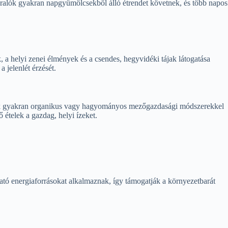
yaralók gyakran napgyümölcsekből álló étrendet követnek, és több napos
 a helyi zenei élmények és a csendes, hegyvidéki tájak látogatása
 jelenlét érzését.
elyek gyakran organikus vagy hagyományos mezőgazdasági módszerekkel
 ételek a gazdag, helyi ízeket.
ató energiaforrásokat alkalmaznak, így támogatják a környezetbarát