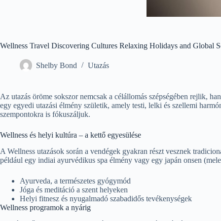
Wellness Travel Discovering Cultures Relaxing Holidays and Global S
Shelby Bond
Utazás
Az utazás öröme sokszor nemcsak a célállomás szépségében rejlik, hane
egy egyedi utazási élmény születik, amely testi, lelki és szellemi harm
szempontokra is fókuszáljuk.
Wellness és helyi kultúra – a kettő egyesülése
A Wellness utazások során a vendégek gyakran részt vesznek tradicio
például egy indiai ayurvédikus spa élmény vagy egy japán onsen (meleg
Ayurveda, a természetes gyógymód
Jóga és meditáció a szent helyeken
Helyi fitnesz és nyugalmadó szabadidős tevékenységek
Wellness programok a nyárig