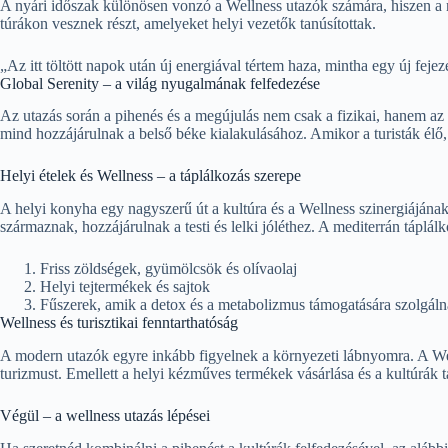
A nyári időszak különösen vonzó a Wellness utazók számára, hiszen a n
túrákon vesznek részt, amelyeket helyi vezetők tanúsítottak.
„Az itt töltött napok után új energiával tértem haza, mintha egy új feje
Global Serenity – a világ nyugalmának felfedezése
Az utazás során a pihenés és a megújulás nem csak a fizikai, hanem az 
mind hozzájárulnak a belső béke kialakulásához. Amikor a turisták élő, 
Helyi ételek és Wellness – a táplálkozás szerepe
A helyi konyha egy nagyszerű út a kultúra és a Wellness szinergiájá
származnak, hozzájárulnak a testi és lelki jóléthez. A mediterrán táplá
Friss zöldségek, gyümölcsök és olívaolaj
Helyi tejtermékek és sajtok
Fűszerek, amik a detox és a metabolizmus támogatására szolgál
Wellness és turisztikai fenntarthatóság
A modern utazók egyre inkább figyelnek a környezeti lábnyomra. A Wel
turizmust. Emellett a helyi kézműves termékek vásárlása és a kultúrák 
Végül – a wellness utazás lépései