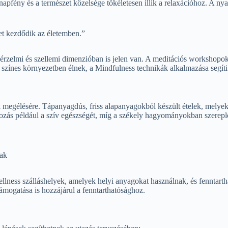
apfény és a természet közelsége tökéletesen illik a relaxációhoz. A n
zet kezdődik az életemben.”
érzelmi és szellemi dimenzióban is jelen van. A meditációs workshopok,
színes környezetben élnek, a Mindfulness technikák alkalmazása segíti a
nak megélésére. Tápanyagdús, friss alapanyagokból készült ételek, m
lkozás például a szív egészségét, míg a székely hagyományokban szereplő
nak
lness szálláshelyek, amelyek helyi anyagokat használnak, és fenntarth
támogatása is hozzájárul a fenntarthatósághoz.