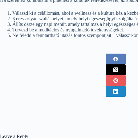
Ha szeretnéd kombinálni a pihenést a kultúrák felfedezésével, az alábbi
Válaszd ki a célállomást, ahol a wellness és a kultúra kéz a kézbe
Keress olyan szálláshelyet, amely helyi egészségügyi szolgáltatás
Állíts össze egy napi menüt, amely tartalmaz a helyi egészséges é
Tervezd be a meditációs és nyugalmadó tevékenységeket.
Ne feledd a fenntartható utazás fontos szempontjait – válassz kö
Leave a Reply