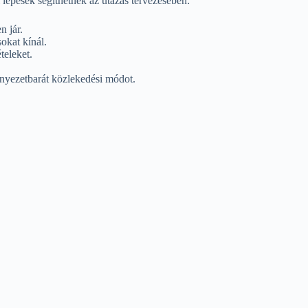
 lépések segíthetnek az utazás tervezésében:
n jár.
okat kínál.
teleket.
rnyezetbarát közlekedési módot.