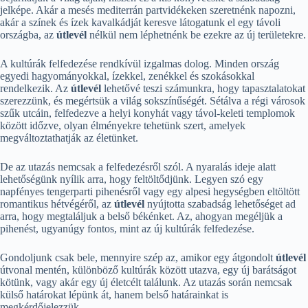
jelképe. Akár a mesés mediterrán partvidékeken szeretnénk napozni,
akár a színek és ízek kavalkádját keresve látogatunk el egy távoli
országba, az
útlevél
nélkül nem léphetnénk be ezekre az új területekre.
A kultúrák felfedezése rendkívül izgalmas dolog. Minden ország
egyedi hagyományokkal, ízekkel, zenékkel és szokásokkal
rendelkezik. Az
útlevél
lehetővé teszi számunkra, hogy tapasztalatokat
szerezzünk, és megértsük a világ sokszínűségét. Sétálva a régi városok
szűk utcáin, felfedezve a helyi konyhát vagy távol-keleti templomok
között időzve, olyan élményekre tehetünk szert, amelyek
megváltoztathatják az életünket.
De az utazás nemcsak a felfedezésről szól. A nyaralás ideje alatt
lehetőségünk nyílik arra, hogy feltöltődjünk. Legyen szó egy
napfényes tengerparti pihenésről vagy egy alpesi hegységben eltöltött
romantikus hétvégéről, az
útlevél
nyújtotta szabadság lehetőséget ad
arra, hogy megtaláljuk a belső békénket. Az, ahogyan megéljük a
pihenést, ugyanúgy fontos, mint az új kultúrák felfedezése.
Gondoljunk csak bele, mennyire szép az, amikor egy átgondolt
útlevél
útvonal mentén, különböző kultúrák között utazva, egy új barátságot
kötünk, vagy akár egy új életcélt találunk. Az utazás során nemcsak
külső határokat lépünk át, hanem belső határainkat is
megkérdőjelezzük.