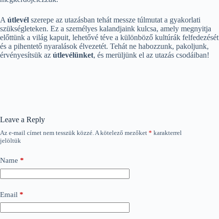
A
útlevél
szerepe az utazásban tehát messze túlmutat a gyakorlati
szükségleteken. Ez a személyes kalandjaink kulcsa, amely megnyitja
előttünk a világ kapuit, lehetővé téve a különböző kultúrák felfedezését
és a pihentető nyaralások élvezetét. Tehát ne habozzunk, pakoljunk,
érvényesítsük az
útlevélünket
, és merüljünk el az utazás csodáiban!
Leave a Reply
Az e-mail címet nem tesszük közzé.
A kötelező mezőket
*
karakterrel
jelöltük
Name
*
Email
*