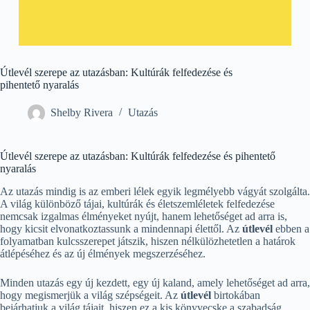
Útlevél szerepe az utazásban: Kultúrák felfedezése és
pihentető nyaralás
Shelby Rivera
Utazás
Útlevél szerepe az utazásban: Kultúrák felfedezése és pihentető
nyaralás
Az utazás mindig is az emberi lélek egyik legmélyebb vágyát szolgálta.
A világ különböző tájai, kultúrák és életszemléletek felfedezése
nemcsak izgalmas élményeket nyújt, hanem lehetőséget ad arra is,
hogy kicsit elvonatkoztassunk a mindennapi élettől. Az
útlevél
ebben a
folyamatban kulcsszerepet játszik, hiszen nélkülözhetetlen a határok
átlépéséhez és az új élmények megszerzéséhez.
Minden utazás egy új kezdett, egy új kaland, amely lehetőséget ad arra,
hogy megismerjük a világ szépségeit. Az
útlevél
birtokában
bejárhatjuk a világ tájait, hiszen ez a kis könyvecske a szabadság