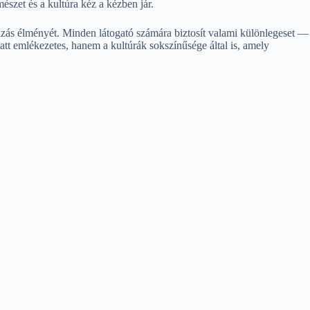
észet és a kultúra kéz a kézben jár.
tazás élményét. Minden látogató számára biztosít valami különlegeset —
att emlékezetes, hanem a kultúrák sokszínűsége által is, amely