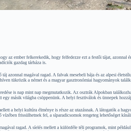
gy az ember felkerekedik, hogy felfedezze ezt a festői tájat, azonnal 
díciók gazdag tárháza is.
táj azonnal magával ragad. A falvak mesebeli bája és az alpesi életstílu
nd híven tükrözik a német és a magyar gasztronómiai hagyományok találk
veredése is nap mint nap megmutatkozik. Az osztrák Alpokban találkozha
t egy másik világba csöppenünk. A helyi fesztiválok és ünnepek hozzájá
lett a helyi kultúra élménye is része az utazásnak. A látogatók a hag
ő vízében frissülhetnek fel, a síparadicsomok rengeteg lehetőséget kíná
magával ragad. A síelés mellett a különféle téli programok, mint példáu