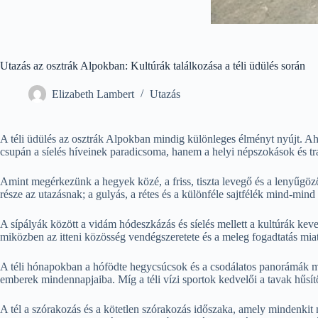
Utazás az osztrák Alpokban: Kultúrák találkozása a téli üdülés során
Elizabeth Lambert
Utazás
A téli üdülés az osztrák Alpokban mindig különleges élményt nyújt. Aho
csupán a síelés híveinek paradicsoma, hanem a helyi népszokások és tra
Amint megérkezünk a hegyek közé, a friss, tiszta levegő és a lenyűgöző 
része az utazásnak; a gulyás, a rétes és a különféle sajtfélék mind-mi
A sípályák között a vidám hódeszkázás és síelés mellett a kultúrák ke
miközben az itteni közösség vendégszeretete és a meleg fogadtatás miat
A téli hónapokban a hófödte hegycsúcsok és a csodálatos panorámák mel
emberek mindennapjaiba. Míg a téli vízi sportok kedvelői a tavak hűsít
A tél a szórakozás és a kötetlen szórakozás időszaka, amely mindenkit 