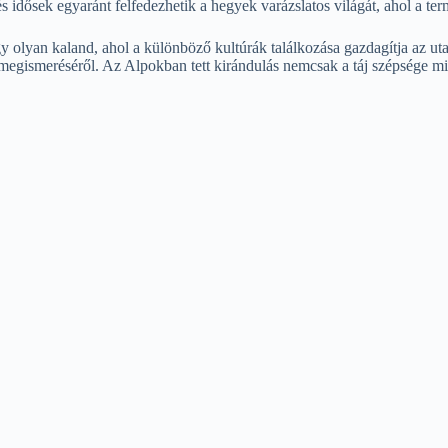
s idősek egyaránt felfedezhetik a hegyek varázslatos világát, ahol a term
y olyan kaland, ahol a különböző kultúrák találkozása gazdagítja az u
 megismeréséről. Az Alpokban tett kirándulás nemcsak a táj szépsége mi