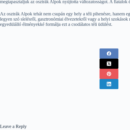
megtapasztaljuk az osztrák Alpok nyújtotta változatosságot. A fiatalok é
Az osztrák Alpok tehát nem csupán egy hely a téli pihenésre, hanem eg
legyen szó síelésről, gasztronómiai élvezetekről vagy a helyi szokások
egyedülálló élményekké formálja ezt a csodálatos téli üdülést.
Leave a Reply