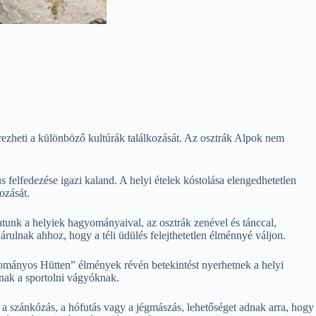
érezheti a különböző kultúrák találkozását. Az osztrák Alpok nem
s felfedezése igazi kaland. A helyi ételek kóstolása elengedhetetlen
ozását.
tunk a helyiek hagyományaival, az osztrák zenével és tánccal,
rulnak ahhoz, hogy a téli üdülés felejthetetlen élménnyé váljon.
yományos Hütten” élmények révén betekintést nyerhetnek a helyi
lnak a sportolni vágyóknak.
l a szánkózás, a hófutás vagy a jégmászás, lehetőséget adnak arra, hogy