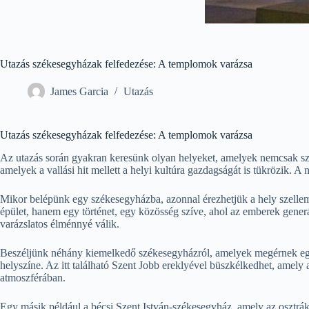
Utazás székesegyházak felfedezése: A templomok varázsa
James Garcia
Utazás
Utazás székesegyházak felfedezése: A templomok varázsa
Az utazás során gyakran keresünk olyan helyeket, amelyek nemcsak sz
amelyek a vallási hit mellett a helyi kultúra gazdagságát is tükrözik.
Mikor belépünk egy székesegyházba, azonnal érezhetjük a hely szelle
épület, hanem egy történet, egy közösség szíve, ahol az emberek generác
varázslatos élménnyé válik.
Beszéljünk néhány kiemelkedő székesegyházról, amelyek megérnek egy lá
helyszíne. Az itt található Szent Jobb ereklyével büszkélkedhet, amely 
atmoszférában.
Egy másik például a bécsi Szent István-székesegyház, amely az osztrák f