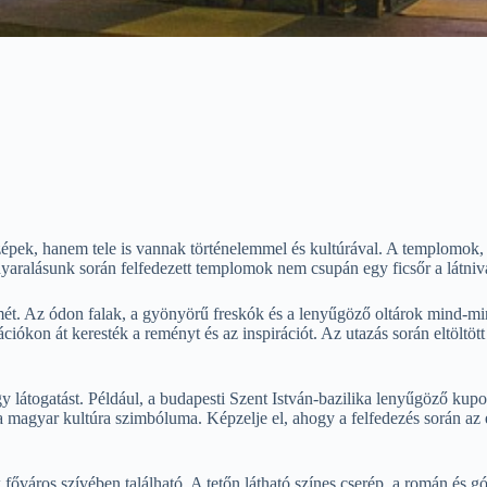
épek, hanem tele is vannak történelemmel és kultúrával. A templomok
 A nyaralásunk során felfedezett templomok nem csupán egy ficsőr a lát
mét. Az ódon falak, a gyönyörű freskók és a lenyűgöző oltárok mind-
iókon át keresték a reményt és az inspirációt. Az utazás során eltöltöt
togatást. Például, a budapesti Szent István-bazilika lenyűgöző kupolá
a magyar kultúra szimbóluma. Képzelje el, ahogy a felfedezés során az e
őváros szívében található. A tetőn látható színes cserép, a román és gó