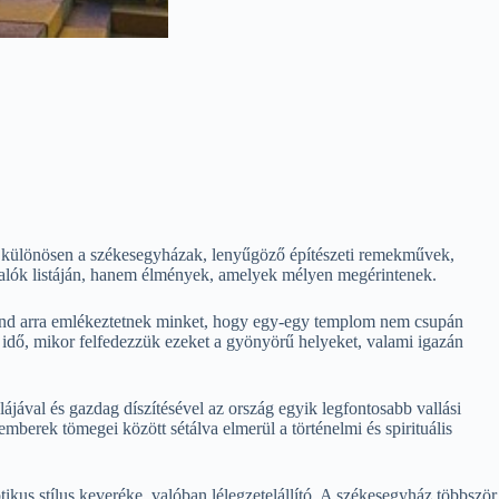
, különösen a székesegyházak, lenyűgöző építészeti remekművek,
nivalók listáján, hanem élmények, amelyek mélyen megérintenek.
mind arra emlékeztetnek minket, hogy egy-egy templom nem csupán
t idő, mikor felfedezzük ezeket a gyönyörű helyeket, valami igazán
jával és gazdag díszítésével az ország egyik legfontosabb vallási
mberek tömegei között sétálva elmerül a történelmi és spirituális
tikus stílus keveréke, valóban lélegzetelállító. A székesegyház többször