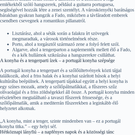
emlékekből szóló hangszerek, például a guitarra portuguesa,
segítségével hozzák létre a zenei szentélyt. A városkörnyéki barátságos
bárakban gyakran hangzik a Fado, miközben a távfáradott emberek
csendben csevegnek a romantikus pillanatról.
Lisztárász, ahol a séták során a falakra írt szövegek
megmaradtak, a városok történelmének része.
Porto, ahol a torgásztól származó zene a folyó felett szól.
Algarve, ahol a tengerparton a naplementék mellett élő a Fado,
és a kék hullámok szikrázása a hangszerekre csilláthat.
A konyha és a tengerparti ízek – a portugál konyha szépsége
A portugál konyha a tengerpart és a szőlőültetvények közti tájjal
találkozik, ahol a friss halak és a konyhai szárított húsok a helyi
kultúrába beépülnek. A tengerparti tájakkal együtt a helyi konyha is
egy színes mozaik, amely a szőlőpálmafákkal, a fűszeres szűz
olívaolajjal és a friss zöldségekkel áll össze. A portugál konyha minden
részletében megtalálható a tavaszi fűszerek frissessége, és a
szőlőpálmafák, amik a mediterrán fűszerekben a leginkább élő
helyzetet alkotnak.
„A konyha, mint a tenger, szinte mindenben van – ez a portugál
konyha titka.” – egy helyi séf.
Hétköznapi lányfiú – a napfényes napok és a közösségi tánc