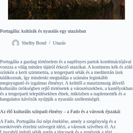
Portugália: kultúrák és nyaralás egy utazásban
Shelby Bond
Utazás
Portugália a gazdag történelem és a napfényes partok kombinációjával
vonzza a világ minden tájáról érkező utazókat. A kontinens kék és zöld
színkén a kerti szimmetria, a tengerparti séták és a mediterrán ízek
találkoznak, így mindenki megtalálja a számára leginkább
megnyugtató és izgalmas élményt. A keltitől a maurizmusig átívelő
kulturális örökségben rejlő történetek a városrészekben, a kastélyokban
és a tengerparti településekben élnek, miközben a naplementék és a
hangulatos kávézók nyújtják a nyaralás szellemiségét.
Az élő kulturális színpadi élmény – a Fado és a városok éjszakái
A Fado, Portugália ősi népi éneklése, amely a szegénység és a
sorskövetés érzelmi szövegeit idézi, a városok szívében él. Az
Lisszaból induló séták során a táncosok és a zenészek a régi