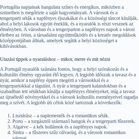
Portugália napjainak hangulata színes és energikus, miközben a
szünetben is megőrizte a saját hagyományait. A városok és a
tengerparti séták a napfényes éjszakákat és a közösségi táncot kínálják,
ahol a helyi lakosok együtt éneklik, és a nyaralók is részt vesznek az
élményben. A városban és a tengerparton a napfényes napok a városi
életben az öröm, a társadalmi együttműködés és a kreatív megoldások
középpontjában állnak, amelyek segítik a helyi közösséget a
kihívásokban.
Utazási tippek a nyaraláshoz – mikor, merre és mit nézni
A Portugál nyaralók számára fontos, hogy a helyi szórakozás és a
kulturális élmény egyaránt élő legyen. A legjobb időszak a tavasz és a
nyár, amikor a napfény éppen megérti a városokkal és a
tengerpartokkal a tágulást. A nyár a tengerparti kalandokban és a
szabadban tett sétákban kínálja a napfényes élményeket, míg a tavasz
az újraéledő növényekkel és a városok kulturális eseményeivel ragadja
meg a szívét. A legjobb úti célok közé tartoznak a következők:
Lisztárász – a naplementék és a romantikus séták.
Porto – a torgásztól származó hangok és a tengerparti fűszerek.
Algarve – a kék hullámok és a napfényes napok.
Sintra – a fűszeres szűz olívaolaj, és a városok romantikus
városai.