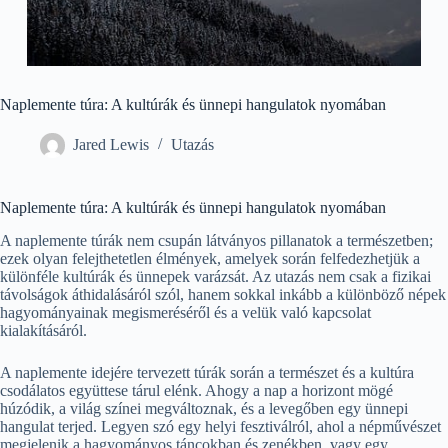
Naplemente túra: A kultúrák és ünnepi hangulatok nyomában
Jared Lewis
Utazás
Naplemente túra: A kultúrák és ünnepi hangulatok nyomában
A naplemente túrák nem csupán látványos pillanatok a természetben;
ezek olyan felejthetetlen élmények, amelyek során felfedezhetjük a
különféle kultúrák és ünnepek varázsát. Az utazás nem csak a fizikai
távolságok áthidalásáról szól, hanem sokkal inkább a különböző népek
hagyományainak megismeréséről és a velük való kapcsolat
kialakításáról.
A naplemente idejére tervezett túrák során a természet és a kultúra
csodálatos együttese tárul elénk. Ahogy a nap a horizont mögé
húzódik, a világ színei megváltoznak, és a levegőben egy ünnepi
hangulat terjed. Legyen szó egy helyi fesztiválról, ahol a népművészet
megjelenik a hagyományos táncokban és zenékben, vagy egy