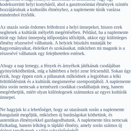
kodekszerinti helyi konyháról, ahol a gasztronómiai élmények szintén
hozzájárulnak a kulturális élményhez, a naplemente túrák varázsa
mindenhol érződik.
Az utazás során érdemes felfedezni a helyi ünnepeket, hiszen ezek
segítenek a kultúrák mélyebb megértésében. Például, ha a naplemente
túrát egy falusi ünnepség időpontjára időzítjük, akkor egy különleges
élmény részeseivé válhatunk. A helyiek büszkén mutatják be
hagyományaikat, ételeiket és szokásaikat, miközben mi magunk is a
részesévé válhatunk egy felejthetetlen estének.
Ahogy a nap lemegy, a fények és árnyékok játékának csodájában
gyönyörködhetünk, míg a háttérben a helyi zene felcsendül. Sokan úgy
érzik, hogy éppen ezek a pillanatok működnek a legjobban a lelki
feltöltődésünk és a kultúrák megismerése szempontjából. A naplemente
túra során nemcsak a természeti csodákat csodálhatjuk meg, hanem
megérthetjük, miért olyan különlegesek számunkra az egyes kultúrák
ünnepei.
Ne hagyjuk ki a lehetőséget, hogy az utazásunk során a naplemente
hangulatát megéljük, miközben új barátságokat köthetünk, és
autentikus élményekkel gazdagodhatunk. A naplemente túra nemcsak
fizikailag, hanem lelkileg is tápláló élmény, amely során számos új
dolgot tanulhatunk a világ sokszínűségéről.