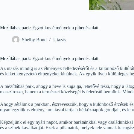
Mezítlábas park: Egzotikus élmények a pihenés alatt
Shelby Bond
Utazás
Mezítlábas park: Egzotikus élmények a pihenés alatt
Az utazás mindig is az élmények felfedezéséről és a különböző kultúr
és lelket kényeztető élményeket kínálnak. Az egyik ilyen különleges he
A mezítlábas park, ahogy a neve is sugallja, lehetővé teszi, hogy a l
masszírozza, hanem a természet közelségét is felerősíti bennünk. Minden
Ahogy sétálunk a parkban, észrevesszük, hogy a különböző érzések és 
olyan egzotikus élmény, ami távol tartja a hétköznapok gondjait, és lehe
Képzeljünk el egy nyári napot, amikor barátainkkal vagy családunkkal k
és a színek kavalkádját. Ezek a pillanatok, melyek tele vannak kacagás