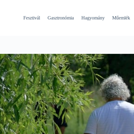
Fesztivál
Gasztronómia
Hagyomány
Műemlék