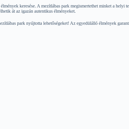
 élmények keresése. A mezítlábas park megismertethet minket a helyi termé
lhetik át az igazán autentikus élményeket.
 mezítlábas park nyújtotta lehetőségeket! Az egyedülálló élmények garan