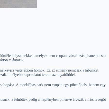
ülönféle helyszínekkel, amelyek nem csupán szórakozást, hanem testet
ódon találkozik.
, sima kavics vagy éppen homok. Ez az élmény nemcsak a lábunkat
ezáltal mélyebb kapcsolatot teremt az anyafölddel.
z csobogása. A mezítlábas park nem csupán egy pihenőhely, hanem egy
snak, a felnőttek pedig a napfényben pihenve élvezik a friss levegőt