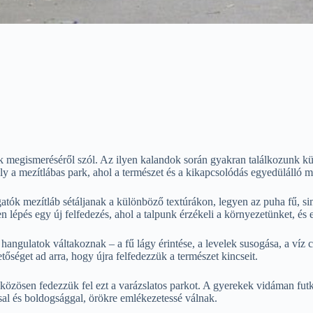
ák megismeréséről szól. Az ilyen kalandok során gyakran találkozunk k
ly a mezítlábas park, ahol a természet és a kikapcsolódás egyedülálló m
átogatók mezítláb sétáljanak a különböző textúrákon, legyen az puha fű
 lépés egy új felfedezés, ahol a talpunk érzékeli a környezetünket, és 
hangulatok váltakoznak – a fű lágy érintése, a levelek susogása, a ví
tőséget ad arra, hogy újra felfedezzük a természet kincseit.
özösen fedezzük fel ezt a varázslatos parkot. A gyerekek vidáman futko
sal és boldogsággal, örökre emlékezetessé válnak.