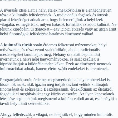
A nyaralás ideje alatt a helyi ételek megkóstolása is elengedhetetlen
része a kulturális felfedezésnek. A tradicionális fogások és árusok
piacai lehetőséget adnak arra, hogy belemerüljünk a helyi ízek
világába, és megértsük, milyen hatások formálták az adott kultúrát. Ne
féljünk kipróbálni új dolgokat – egy icipici étkezés vagy az utcán árult
helyi finomságok felfedezése hatalmas élménnyé válhat!
A
kulturális túrák
során érdemes felkeresni múzeumokat, helyi
művészeket, és részt venni szakkörökön, ahol a tradicionális
mesterségeket tanulhatjuk meg. Néhány óra alatt bepillantást
nyerhetünk a helyi népi hagyományokba, és saját kezűleg is
kipróbálhatjuk a különféle technikákat. Ezek az élmények nemcsak
információkat adnak, hanem életre szóló emlékeket is teremtenek.
Programjaink során érdemes megismerkedni a helyi emberekkel is,
hiszen ők azok, akik igazán meg tudják osztani velünk kultúrájuk
finomságait és szépségeit. Beszélgessünk, érdeklődjünk az életükről,
fogadjuk el meghívásukat egy közös vacsorára. Az ilyen kapcsolatok
létesítése segít nekünk megismerni a kultúra valódi arcát, és elmélyíti a
távoli hely iránti szeretetünket.
Ahogy felfedezzük a világot, ne felejtsük el, hogy minden kulturális