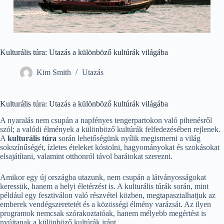
Kulturális túra: Utazás a különböző kultúrák világába
Kim Smith
Utazás
Kulturális túra: Utazás a különböző kultúrák világába
A nyaralás nem csupán a napfényes tengerpartokon való pihenésről
szól; a valódi élmények a különböző kultúrák felfedezésében rejlenek.
A
kulturális túra
során lehetőségünk nyílik megismerni a világ
sokszínűségét, ízletes ételeket kóstolni, hagyományokat és szokásokat
elsajátítani, valamint otthonról távol barátokat szerezni.
Amikor egy új országba utazunk, nem csupán a látványosságokat
keressük, hanem a helyi életérzést is. A kulturális túrák során, mint
például egy fesztiválon való részvétel közben, megtapasztalhatjuk az
emberek vendégszeretetét és a közösségi élmény varázsát. Az ilyen
programok nemcsak szórakoztatóak, hanem mélyebb megértést is
nyújtanak a különböző kultúrák iránt.