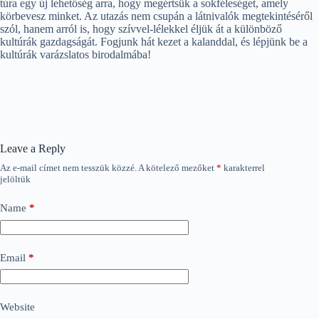
túra egy új lehetőség arra, hogy megértsük a sokféleséget, amely
körbevesz minket. Az utazás nem csupán a látnivalók megtekintéséről
szól, hanem arról is, hogy szívvel-lélekkel éljük át a különböző
kultúrák gazdagságát. Fogjunk hát kezet a kalanddal, és lépjünk be a
kultúrák varázslatos birodalmába!
Leave a Reply
Az e-mail címet nem tesszük közzé.
A kötelező mezőket
*
karakterrel
jelöltük
Name
*
Email
*
Website