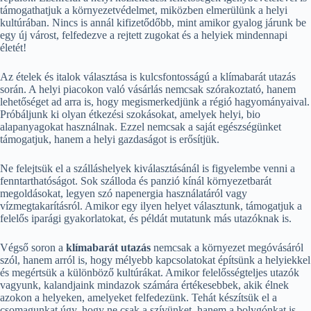
támogathatjuk a környezetvédelmet, miközben elmerülünk a helyi
kultúrában. Nincs is annál kifizetődőbb, mint amikor gyalog járunk be
egy új várost, felfedezve a rejtett zugokat és a helyiek mindennapi
életét!
Az ételek és italok választása is kulcsfontosságú a klímabarát utazás
során. A helyi piacokon való vásárlás nemcsak szórakoztató, hanem
lehetőséget ad arra is, hogy megismerkedjünk a régió hagyományaival.
Próbáljunk ki olyan étkezési szokásokat, amelyek helyi, bio
alapanyagokat használnak. Ezzel nemcsak a saját egészségünket
támogatjuk, hanem a helyi gazdaságot is erősítjük.
Ne felejtsük el a szálláshelyek kiválasztásánál is figyelembe venni a
fenntarthatóságot. Sok szálloda és panzió kínál környezetbarát
megoldásokat, legyen szó napenergia használatáról vagy
vízmegtakarításról. Amikor egy ilyen helyet választunk, támogatjuk a
felelős iparági gyakorlatokat, és példát mutatunk más utazóknak is.
Végső soron a
klímabarát utazás
nemcsak a környezet megóvásáról
szól, hanem arról is, hogy mélyebb kapcsolatokat építsünk a helyiekkel
és megértsük a különböző kultúrákat. Amikor felelősségteljes utazók
vagyunk, kalandjaink mindazok számára értékesebbek, akik élnek
azokon a helyeken, amelyeket felfedezünk. Tehát készítsük el a
csomagunkat úgy, hogy ne csak a szívünket, hanem a bolygónkat is