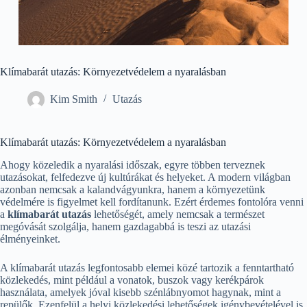
Klímabarát utazás: Környezetvédelem a nyaralásban
Kim Smith
Utazás
Klímabarát utazás: Környezetvédelem a nyaralásban
Ahogy közeledik a nyaralási időszak, egyre többen terveznek
utazásokat, felfedezve új kultúrákat és helyeket. A modern világban
azonban nemcsak a kalandvágyunkra, hanem a környezetünk
védelmére is figyelmet kell fordítanunk. Ezért érdemes fontolóra venni
a
klímabarát utazás
lehetőségét, amely nemcsak a természet
megóvását szolgálja, hanem gazdagabbá is teszi az utazási
élményeinket.
A klímabarát utazás legfontosabb elemei közé tartozik a fenntartható
közlekedés, mint például a vonatok, buszok vagy kerékpárok
használata, amelyek jóval kisebb szénlábnyomot hagynak, mint a
repülők. Ezenfelül a helyi közlekedési lehetőségek igénybevételével is