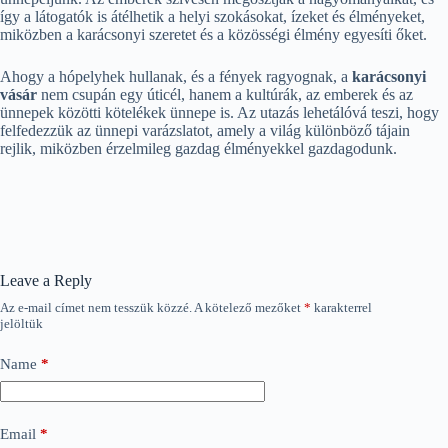
így a látogatók is átélhetik a helyi szokásokat, ízeket és élményeket,
miközben a karácsonyi szeretet és a közösségi élmény egyesíti őket.
Ahogy a hópelyhek hullanak, és a fények ragyognak, a
karácsonyi
vásár
nem csupán egy úticél, hanem a kultúrák, az emberek és az
ünnepek közötti kötelékek ünnepe is. Az utazás lehetálóvá teszi, hogy
felfedezzük az ünnepi varázslatot, amely a világ különböző tájain
rejlik, miközben érzelmileg gazdag élményekkel gazdagodunk.
Leave a Reply
Az e-mail címet nem tesszük közzé.
A kötelező mezőket
*
karakterrel
jelöltük
Name
*
Email
*