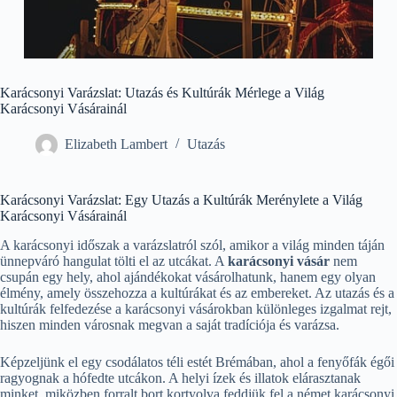
Karácsonyi Varázslat: Utazás és Kultúrák Mérlege a Világ
Karácsonyi Vásárainál
Elizabeth Lambert
Utazás
Karácsonyi Varázslat: Egy Utazás a Kultúrák Merénylete a Világ
Karácsonyi Vásárainál
A karácsonyi időszak a varázslatról szól, amikor a világ minden táján
ünnepváró hangulat tölti el az utcákat. A
karácsonyi vásár
nem
csupán egy hely, ahol ajándékokat vásárolhatunk, hanem egy olyan
élmény, amely összehozza a kultúrákat és az embereket. Az utazás és a
kultúrák felfedezése a karácsonyi vásárokban különleges izgalmat rejt,
hiszen minden városnak megvan a saját tradíciója és varázsa.
Képzeljünk el egy csodálatos téli estét Brémában, ahol a fenyőfák égői
ragyognak a hófedte utcákon. A helyi ízek és illatok elárasztanak
minket, miközben forralt bort kortyolva feddjük fel a német karácsonyi