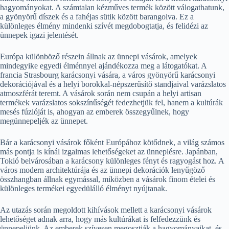
hagyományokat. A számtalan kézműves termék között válogathatunk,
a gyönyörű díszek és a fahéjas sütik között barangolva. Ez a
különleges élmény mindenki szívét megdobogtatja, és felidézi az
ünnepek igazi jelentését.
Európa különböző részein állnak az ünnepi vásárok, amelyek
mindegyike egyedi élménnyel ajándékozza meg a látogatókat. A
francia Strasbourg karácsonyi vására, a város gyönyörű karácsonyi
dekorációjával és a helyi borokkal-népszerűsítő standjaival varázslatos
atmoszférát teremt. A vásárok során nem csupán a helyi artisan
termékek varázslatos sokszínűségét fedezhetjük fel, hanem a kultúrák
mesés fúzióját is, ahogyan az emberek összegyűlnek, hogy
megünnepeljék az ünnepet.
Bár a karácsonyi vásárok főként Európához kötődnek, a világ számos
más pontja is kínál izgalmas lehetőségeket az ünneplésre. Japánban,
Tokió belvárosában a karácsony különleges fényt és ragyogást hoz. A
város modern architektúrája és az ünnepi dekorációk lenyűgöző
összhangban állnak egymással, miközben a vásárok finom ételei és
különleges termékei egyedülálló élményt nyújtanak.
Az utazás során megoldott kihívások mellett a karácsonyi vásárok
lehetőséget adnak arra, hogy más kultúrákat is felfedezzünk és
ünnepeljünk. Az emberek szívesen megosztják a hagyományaikat, és