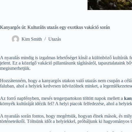
Kanyargós út: Kulturális utazás egy exotikus vakáció során
Kim Smith
Utazás
A nyaralás mindig is izgalmas lehetőséget kínál a különböző kultúrák 
jelent. Ez a közelgő vakáció pillantásunk tágításáról, tapasztalataink bő
megismerhetjük.
Hozzátenném, hogy a kanyargós utakon való utazás nem csupán a céláll
faluban, ahol a helyiek kedvesen üdvözölnek minket, a legemlékezeteseb
Az forró napfényben, mesés tengerpartokon töltött napok mellett a
kan
környék kultúráját idézik fel? A helyi piacok felfedezése, ahol a helyie
A nyaralás során fontos, hogy megértsük, hogyan élnek mások, és mi
történeteikről. Töltsünk időt a helyiekkel, próbáljunk ki hagyományo