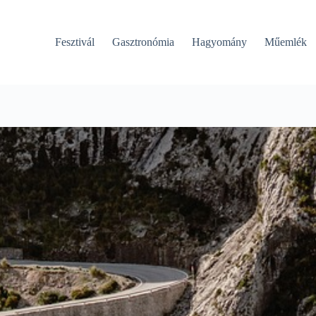
Fesztivál
Gasztronómia
Hagyomány
Műemlék