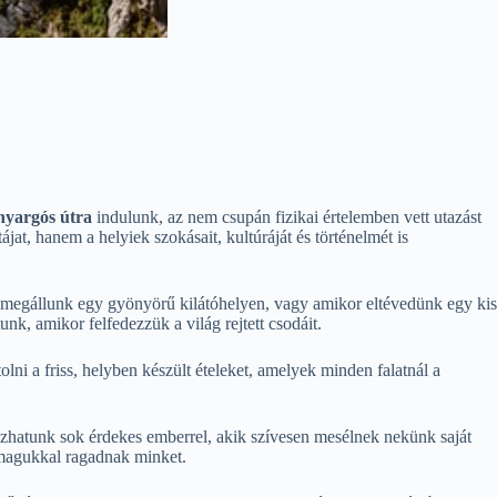
nyargós útra
indulunk, az nem csupán fizikai értelemben vett utazást
jat, hanem a helyiek szokásait, kultúráját és történelmét is
r megállunk egy gyönyörű kilátóhelyen, vagy amikor eltévedünk egy kis
k, amikor felfedezzük a világ rejtett csodáit.
olni a friss, helyben készült ételeket, amelyek minden falatnál a
ozhatunk sok érdekes emberrel, akik szívesen mesélnek nekünk saját
 magukkal ragadnak minket.