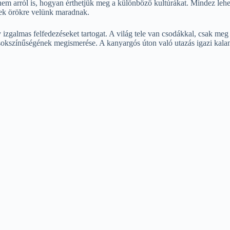
anem arról is, hogyan érthetjük meg a különböző kultúrákat. Mindez lehe
kek örökre velünk maradnak.
 izgalmas felfedezéseket tartogat. A világ tele van csodákkal, csak meg 
világ sokszínűségének megismerése. A kanyargós úton való utazás igazi 