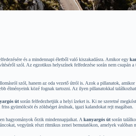
felfedezésére és a mindennapi életből való kiszakadásra. Amikor egy
ka
vítéséről szól. Az egzotikus helyszínek felfedezése során nem csupán a tá
omásról szól, hanem az oda vezető útról is. Azok a pillanatok, amiko
b élményeink közé fognak tartozni. Az ilyen pillanatokkal találkozhatun
yargós út
során felfedezhetjük a helyi ízeket is. Ki ne szeretné megkóst
k friss gyümölcsöt és zöldséget árulnak, igazi kalandokat rejt magában.
lyen hagyományok őrzik mindennapjaikat. A
kanyargós út
során találk
s táncokat, vegyünk részt ritmikus zenei bemutatókon, amelyek valóban