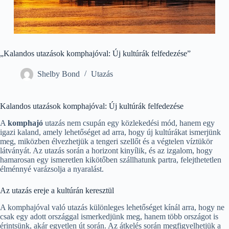
„Kalandos utazások komphajóval: Új kultúrák felfedezése”
Shelby Bond
Utazás
Kalandos utazások komphajóval: Új kultúrák felfedezése
A
komphajó
utazás nem csupán egy közlekedési mód, hanem egy
igazi kaland, amely lehetőséget ad arra, hogy új kultúrákat ismerjünk
meg, miközben élvezhetjük a tengeri szellőt és a végtelen víztükör
látványát. Az utazás során a horizont kinyílik, és az izgalom, hogy
hamarosan egy ismeretlen kikötőben szállhatunk partra, felejthetetlen
élménnyé varázsolja a nyaralást.
Az utazás ereje a kultúrán keresztül
A komphajóval való utazás különleges lehetőséget kínál arra, hogy ne
csak egy adott országgal ismerkedjünk meg, hanem több országot is
érintsünk, akár egyetlen út során. Az átkelés során megfigyelhetjük a