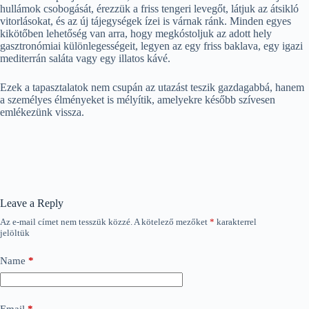
hullámok csobogását, érezzük a friss tengeri levegőt, látjuk az átsikló
vitorlásokat, és az új tájegységek ízei is várnak ránk. Minden egyes
kikötőben lehetőség van arra, hogy megkóstoljuk az adott hely
gasztronómiai különlegességeit, legyen az egy friss baklava, egy igazi
mediterrán saláta vagy egy illatos kávé.
Ezek a tapasztalatok nem csupán az utazást teszik gazdagabbá, hanem
a személyes élményeket is mélyítik, amelyekre később szívesen
emlékezünk vissza.
Leave a Reply
Az e-mail címet nem tesszük közzé.
A kötelező mezőket
*
karakterrel
jelöltük
Name
*
Email
*