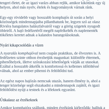
tengeri életet, de az igazi varázs abban rejlik, amikor kikötünk egy új
helyen, ahol más nyelv, ételek és hagyományok várnak ránk.
Egy-egy rövidebb vagy hosszabb komphajós út során a helyi
közösségek mindennapjaiba pillanthatunk be, legyen szó az olasz
Riviéra hangulatos halászfalvairól vagy a görög szigetek nyugodt
öbleiről. A hajó fedélzetéről megélt napfelkelték és naplementék
tökéletes keretet adnak a kalandos barangolásoknak.
Nyári kikapcsolódás a vízen
A
nyaralás komphajóval
nem csupán praktikus, de élvezetes is. A
fedélzeten szinte otthon érezhetjük magunkat: különféle éttermek,
pihenőhelyek, illetve szórakozási lehetőségek várják az utasokat.
Ezáltal a hosszabb átkelők is komfortossá és kellemes időtöltéssé
válnak, ahol az ember pihenni és feltöltődni tud.
Az egész napos hajózás nemcsak utazás, hanem élmény is, ahol a
tenger közelsége segít elszakadni a mindennapok zajától, és igazi
feltöltődést nyújt a testnek és a léleknek egyaránt.
Útikalauz az érzékeknek
Amikor komphajóra szállunk, minden érzékünk kiéleződik: halljuk a