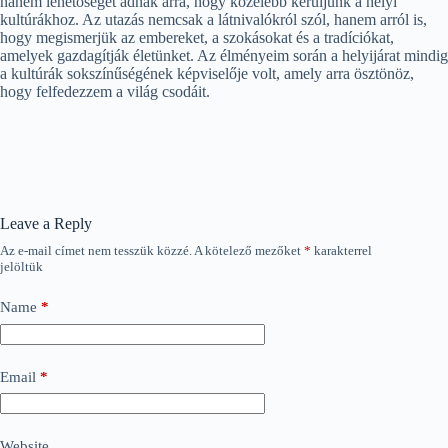
hanem lehetőséget adnak arra, hogy közelebb kerüljünk a helyi
kultúrákhoz. Az utazás nemcsak a látnivalókról szól, hanem arról is,
hogy megismerjük az embereket, a szokásokat és a tradíciókat,
amelyek gazdagítják életünket. Az élményeim során a helyijárat mindig
a kultúrák sokszínűségének képviselője volt, amely arra ösztönöz,
hogy felfedezzem a világ csodáit.
Leave a Reply
Az e-mail címet nem tesszük közzé.
A kötelező mezőket
*
karakterrel
jelöltük
Name
*
Email
*
Website