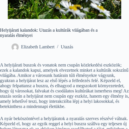
Helyijárati kalandok: Utazás a kultúrák világában és a
nyaralás élményei
Elizabeth Lambert
Utazás
A helyijárati buszok és vonatok nem csupán közlekedési eszközök;
ezek a kalandok kapui, amelyek elvezetnek minket a kultúrák sokszínű
világába. Amikor a városunk határain túli élményekre vágyunk,
gyakran a helyijárat lesz az első lépés a felfedezés felé. Képzeld el,
ahogy felpattansz a buszra, és elhagyod a megszokott környezetedet,
hogy új városokat, falvakat és csodálatos kultúrákat ismerhess meg! Az
utazás során a helyijárat nem csupán egy eszköz, hanem egy élmény is,
amely lehetővé teszi, hogy interakcióba lépj a helyi lakosokkal, és
betekinthess a mindennapi életükbe.
A nyár beköszöntével a helyijáratok a nyaralás szerves részévé válnak.
Képzeld el, hogy az egyik reggel a helyi buszra szállva egy teljesen új
helyre látogatsz el; az ablakon kinézve csodálhatod a tájat, miközben a