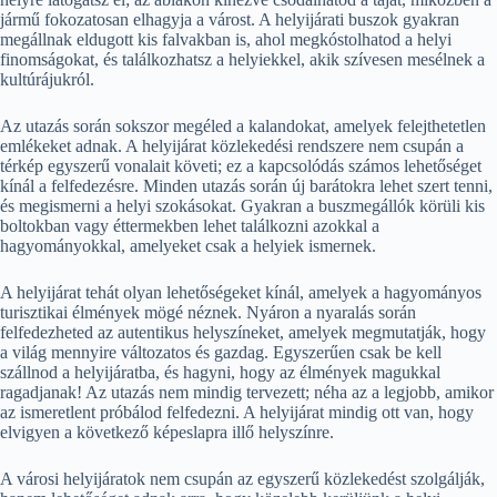
jármű fokozatosan elhagyja a várost. A helyijárati buszok gyakran
megállnak eldugott kis falvakban is, ahol megkóstolhatod a helyi
finomságokat, és találkozhatsz a helyiekkel, akik szívesen mesélnek a
kultúrájukról.
Az utazás során sokszor megéled a kalandokat, amelyek felejthetetlen
emlékeket adnak. A helyijárat közlekedési rendszere nem csupán a
térkép egyszerű vonalait követi; ez a kapcsolódás számos lehetőséget
kínál a felfedezésre. Minden utazás során új barátokra lehet szert tenni,
és megismerni a helyi szokásokat. Gyakran a buszmegállók körüli kis
boltokban vagy éttermekben lehet találkozni azokkal a
hagyományokkal, amelyeket csak a helyiek ismernek.
A helyijárat tehát olyan lehetőségeket kínál, amelyek a hagyományos
turisztikai élmények mögé néznek. Nyáron a nyaralás során
felfedezheted az autentikus helyszíneket, amelyek megmutatják, hogy
a világ mennyire változatos és gazdag. Egyszerűen csak be kell
szállnod a helyijáratba, és hagyni, hogy az élmények magukkal
ragadjanak! Az utazás nem mindig tervezett; néha az a legjobb, amikor
az ismeretlent próbálod felfedezni. A helyijárat mindig ott van, hogy
elvigyen a következő képeslapra illő helyszínre.
A városi helyijáratok nem csupán az egyszerű közlekedést szolgálják,