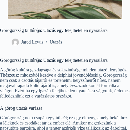
Görögország kultúrája: Utazás egy felejthetetlen nyaralásra
Jared Lewis
Utazás
Görögország kultúrája: Utazás egy felejthetetlen nyaralásra
A görög kultúra gazdagsága és sokszínűsége minden utazót lenyűgöz.
Thészeusz mítoszától kezdve a delphiai jövendölésekig, Görögország
nem csak a csodás tájairól és történelmi helyszíneiről híres, hanem
magával ragadó kultúrájáról is, amely évszázadokon át formálta a
világot. Ezért ha egy igazán felejthetetlen nyaralásra vágyunk, érdemes
felfedeznünk ezt a varázslatos országot.
A görög utazás varázsa
Görögország nem csupán egy úti cél; ez egy élmény, amely békét hoz
a léleknek és csodákat tár az ember elé. Amikor megérkezünk a
napsütötte partokra, ahol a tenger azúrkék víze találkozik az égbolttal,