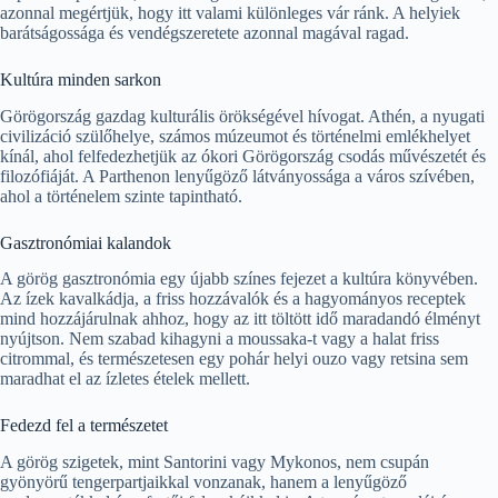
azonnal megértjük, hogy itt valami különleges vár ránk. A helyiek
barátságossága és vendégszeretete azonnal magával ragad.
Kultúra minden sarkon
Görögország gazdag kulturális örökségével hívogat. Athén, a nyugati
civilizáció szülőhelye, számos múzeumot és történelmi emlékhelyet
kínál, ahol felfedezhetjük az ókori Görögország csodás művészetét és
filozófiáját. A Parthenon lenyűgöző látványossága a város szívében,
ahol a történelem szinte tapintható.
Gasztronómiai kalandok
A görög gasztronómia egy újabb színes fejezet a kultúra könyvében.
Az ízek kavalkádja, a friss hozzávalók és a hagyományos receptek
mind hozzájárulnak ahhoz, hogy az itt töltött idő maradandó élményt
nyújtson. Nem szabad kihagyni a moussaka-t vagy a halat friss
citrommal, és természetesen egy pohár helyi ouzo vagy retsina sem
maradhat el az ízletes ételek mellett.
Fedezd fel a természetet
A görög szigetek, mint Santorini vagy Mykonos, nem csupán
gyönyörű tengerpartjaikkal vonzanak, hanem a lenyűgöző