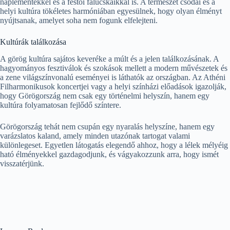
naplementékkel és a festői falucskáikkal is. A természet csodái és a
helyi kultúra tökéletes harmóniában egyesülnek, hogy olyan élményt
nyújtsanak, amelyet soha nem fogunk elfelejteni.
Kultúrák találkozása
A görög kultúra sajátos keveréke a múlt és a jelen találkozásának. A
hagyományos fesztiválok és szokások mellett a modern művészetek és
a zene világszínvonalú eseményei is láthatók az országban. Az Athéni
Filharmonikusok koncertjei vagy a helyi színházi előadások igazolják,
hogy Görögország nem csak egy történelmi helyszín, hanem egy
kultúra folyamatosan fejlődő színtere.
Görögország tehát nem csupán egy nyaralás helyszíne, hanem egy
varázslatos kaland, amely minden utazónak tartogat valami
különlegeset. Egyetlen látogatás elegendő ahhoz, hogy a lélek mélyéig
ható élményekkel gazdagodjunk, és vágyakozzunk arra, hogy ismét
visszatérjünk.