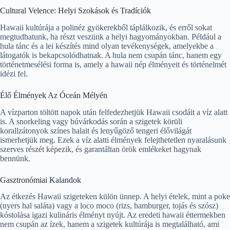
Cultural Velence: Helyi Szokások és Tradíciók
Hawaii kultúrája a polinéz gyökerekből táplálkozik, és erről sokat
megtudhatunk, ha részt veszünk a helyi hagyományokban. Például a
hula tánc és a lei készítés mind olyan tevékenységek, amelyekbe a
látogatók is bekapcsolódhatnak. A hula nem csupán tánc, hanem egy
történetmesélési forma is, amely a hawaii nép élményeit és történelmét
idézi fel.
Élő Élmények Az Óceán Mélyén
A vízparton töltött napok után felfedezhetjük Hawaii csodáit a víz alatt
is. A snorkeling vagy búvárkodás során a szigetek körüli
korallzátonyok színes halait és lenyűgöző tengeri élővilágát
ismerhetjük meg. Ezek a víz alatti élmények felejthetetlen nyaralásunk
szerves részét képezik, és garantáltan örök emlékeket hagynak
bennünk.
Gasztronómiai Kalandok
Az étkezés Hawaii szigeteken külön ünnep. A helyi ételek, mint a poke
(nyers hal saláta) vagy a loco moco (rizs, hamburger, tojás és szósz)
kóstolása igazi kulináris élményt nyújt. Az eredeti hawaii éttermekben
nem csupán az ízek, hanem a szigetek kultúrája is megtalálható, ami