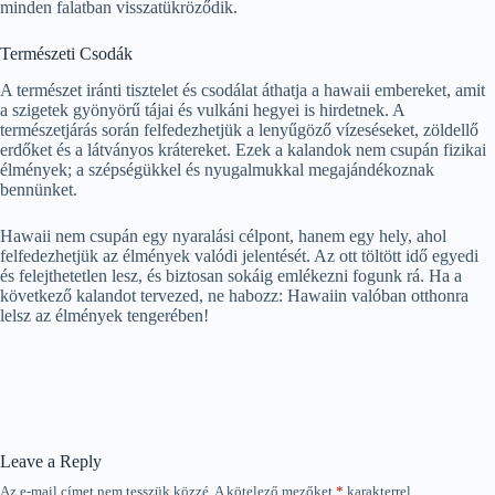
minden falatban visszatükröződik.
Természeti Csodák
A természet iránti tisztelet és csodálat áthatja a hawaii embereket, amit
a szigetek gyönyörű tájai és vulkáni hegyei is hirdetnek. A
természetjárás során felfedezhetjük a lenyűgöző vízeséseket, zöldellő
erdőket és a látványos krátereket. Ezek a kalandok nem csupán fizikai
élmények; a szépségükkel és nyugalmukkal megajándékoznak
bennünket.
Hawaii nem csupán egy nyaralási célpont, hanem egy hely, ahol
felfedezhetjük az élmények valódi jelentését. Az ott töltött idő egyedi
és felejthetetlen lesz, és biztosan sokáig emlékezni fogunk rá. Ha a
következő kalandot tervezed, ne habozz: Hawaiin valóban otthonra
lelsz az élmények tengerében!
Leave a Reply
Az e-mail címet nem tesszük közzé.
A kötelező mezőket
*
karakterrel