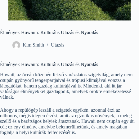
Élmények Hawaiin: Kulturális Utazás és Nyaralás
Kim Smith
Utazás
Élmények Hawaiin: Kulturális Utazás és Nyaralás
Hawaii, az óceán közepén fekvő varázslatos szigetvilág, amely nem
csupán gyönyörű tengerpartjaival és trópusi klímájával vonzza a
látogatókat, hanem gazdag kultúrájával is. Mindenki, aki itt jár,
valóságos élményekkel gazdagodik, amelyek örökre emlékezetessé
válnak.
Ahogy a repülőgép leszáll a szigetek egyikén, azonnal érzi az
otthonos, mégis idegen érzést, amit az egzotikus növények, a meleg
szellő és a barátságos helyiek árasztanak. Hawaii nem csupán egy úti
cél; ez egy élmény, amelybe belemerülhetünk, és amely magában
foglalja a helyi kultúrák felfedezését is.