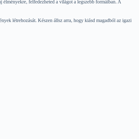
új élményekre, felfedezheted a világot a legszebb formáiban. A
mények létrehozását. Készen állsz arra, hogy kiásd magadból az igazi