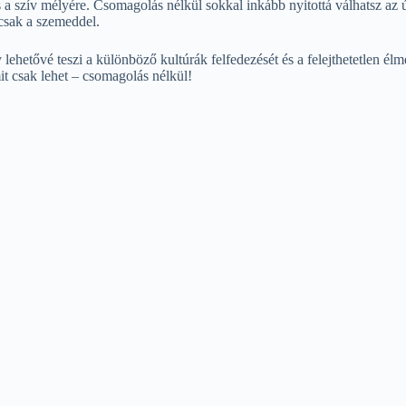
s a szív mélyére. Csomagolás nélkül sokkal inkább nyitottá válhatsz az 
 csak a szemeddel.
lehetővé teszi a különböző kultúrák felfedezését és a felejthetetlen él
it csak lehet – csomagolás nélkül!