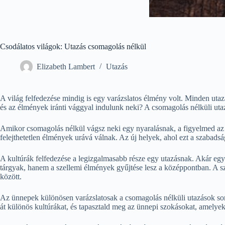
Csodálatos világok: Utazás csomagolás nélkül
Elizabeth Lambert
Utazás
A világ felfedezése mindig is egy varázslatos élmény volt. Minden utaz
és az élmények iránti vággyal indulunk neki? A csomagolás nélküli uta
Amikor csomagolás nélkül vágsz neki egy nyaralásnak, a figyelmed az 
felejthetetlen élmények urává válnak. Az új helyek, ahol ezt a szabad
A kultúrák felfedezése a legizgalmasabb része egy utazásnak. Akár egy r
tárgyak, hanem a szellemi élmények gyűjtése lesz a középpontban. A 
között.
Az ünnepek különösen varázslatosak a csomagolás nélküli utazások sorá
át különös kultúrákat, és tapasztald meg az ünnepi szokásokat, amelye