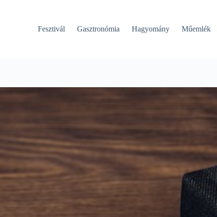
Fesztivál
Gasztronómia
Hagyomány
Műemlék