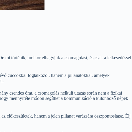
De mi történik, amikor elhagyjuk a csomagolást, és csak a lelkesedéssel
évő cuccokkal foglalkozol, hanem a pillanatokkal, amelyek
ra.
hány csendes órát, a csomagolás nélküli utazás során nem a fizikai
od, hogy mennyiféle módon segíthet a kommunikáció a különböző népek
 előkészületek, hanem a jelen pillanat varázsára összpontosítasz. Élj