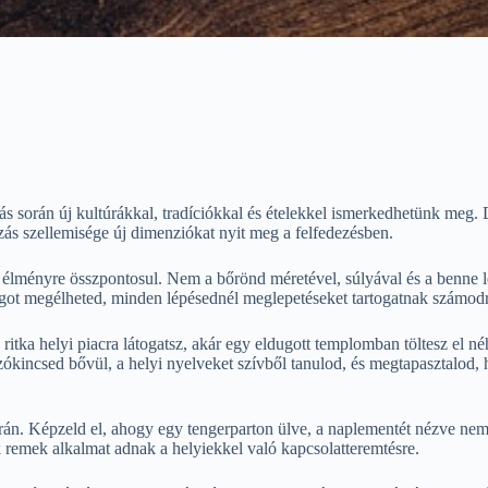
ás során új kultúrákkal, tradíciókkal és ételekkel ismerkedhetünk meg. 
zás szellemisége új dimenziókat nyit meg a felfedezésben.
élményre összpontosul. Nem a bőrönd méretével, súlyával és a benne l
ságot megélheted, minden lépésednél meglepetéseket tartogatnak számod
itka helyi piacra látogatsz, akár egy eldugott templomban töltesz el né
szókincsed bővül, a helyi nyelveket szívből tanulod, és megtapasztal
n. Képzeld el, ahogy egy tengerparton ülve, a naplementét nézve nem az
k remek alkalmat adnak a helyiekkel való kapcsolatteremtésre.